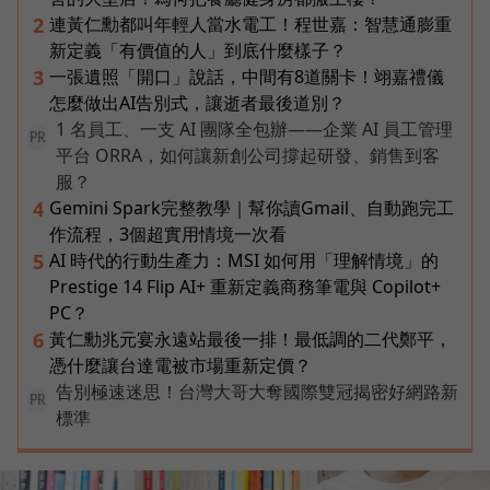
連黃仁勳都叫年輕人當水電工！程世嘉：智慧通膨重
2
新定義「有價值的人」到底什麼樣子？
一張遺照「開口」說話，中間有8道關卡！翊嘉禮儀
3
怎麼做出AI告別式，讓逝者最後道別？
1 名員工、一支 AI 團隊全包辦——企業 AI 員工管理
PR
平台 ORRA，如何讓新創公司撐起研發、銷售到客
服？
Gemini Spark完整教學｜幫你讀Gmail、自動跑完工
4
作流程，3個超實用情境一次看
AI 時代的行動生產力：MSI 如何用「理解情境」的
5
Prestige 14 Flip AI+ 重新定義商務筆電與 Copilot+
PC？
黃仁勳兆元宴永遠站最後一排！最低調的二代鄭平，
6
憑什麼讓台達電被市場重新定價？
告別極速迷思！台灣大哥大奪國際雙冠揭密好網路新
PR
標準