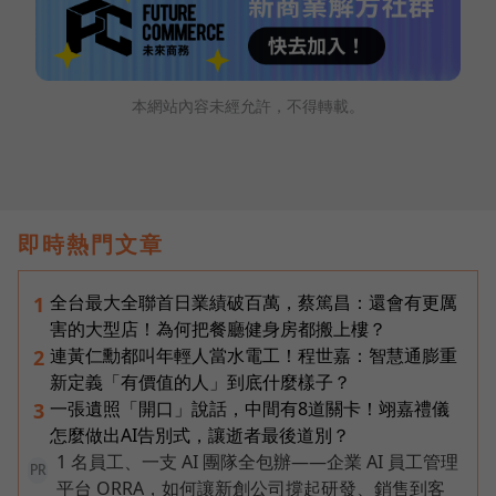
本網站內容未經允許，不得轉載。
即時熱門文章
全台最大全聯首日業績破百萬，蔡篤昌：還會有更厲
1
害的大型店！為何把餐廳健身房都搬上樓？
連黃仁勳都叫年輕人當水電工！程世嘉：智慧通膨重
2
新定義「有價值的人」到底什麼樣子？
一張遺照「開口」說話，中間有8道關卡！翊嘉禮儀
3
怎麼做出AI告別式，讓逝者最後道別？
1 名員工、一支 AI 團隊全包辦——企業 AI 員工管理
PR
平台 ORRA，如何讓新創公司撐起研發、銷售到客