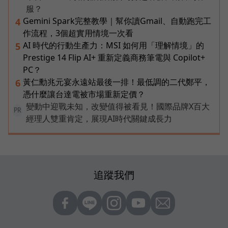
服？
Gemini Spark完整教學｜幫你讀Gmail、自動跑完工
4
作流程，3個超實用情境一次看
AI 時代的行動生產力：MSI 如何用「理解情境」的
5
Prestige 14 Flip AI+ 重新定義商務筆電與 Copilot+
PC？
黃仁勳兆元宴永遠站最後一排！最低調的二代鄭平，
6
憑什麼讓台達電被市場重新定價？
變動中迎戰未知，改變值得被看見！國際品牌X百大
PR
經理人雙重肯定，展現AI時代關鍵成長力
追蹤我們