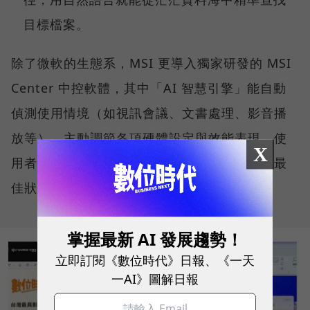
目標檔案。
除了微軟的生態系，MSI 更導入獨家研發的 MSI
Center 中控軟體，其中「AI 智慧引擎」能自動
偵測使用情境（如視訊會議、文書處理、影音播
放等），主動調節各項硬體設定與效能表現，使
X
用者無需動手調整參數，系統便能持續維持在最
佳狀態。
掌握最新 AI 發展趨勢！
立即訂閱《數位時代》日報、《一天
一AI》圖解日報