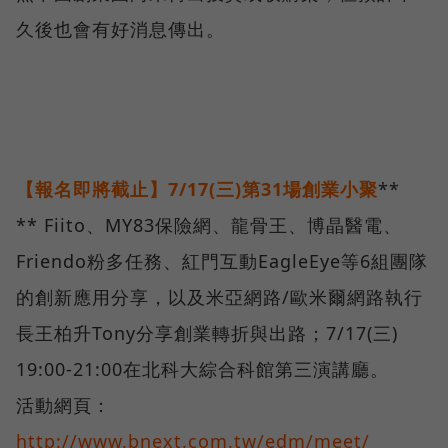
久後也會有好消息傳出。
【報名即將截止】
7/17(
三
)
第
31
場創業小聚
**
** Fiito、MY83保險網、龍骨王、博晶醫電、
Friendo粉多任務、紅門互動EagleEye等6組團隊
的創新應用分享，以及米亞網路/歐米爾網路執行
長王柏升Tony分享創業轉折與出路；7/17(三)
19:00-21:00在北科大綜合科館第三演講廳。
活動網頁：
http://www.bnext.com.tw/edm/meet/