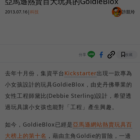
亞馬遜熱賣百大玩具的GoldieBlox
2013.07.16
|
科技
許凱玲
分享
收藏
去年十月份，集資平台
Kickstarter
出現一款專為
小女孩設計的玩具GoldieBlox，由史丹佛畢業的
女性工程師黛比(Debbie Sterling)設計，希望透
過玩具讓小女孩也能對「工程」產生興趣。
如今，GoldieBlox已經是
亞馬遜網站熱賣玩具百
大榜上的第十名
，藉由主角Goldie的冒險，一邊