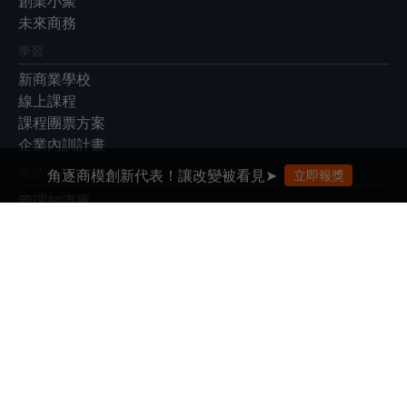
創業小聚
未來商務
學習
新商業學校
線上課程
課程團票方案
企業內訓計畫
產品
角逐商模創新代表！讓改變被看見➤
立即報獎
管理知識庫
EventGO活動平台
展會
Meet Taipei 創新創業嘉年華
Meet Greater South
Future Commerce 未來商務展
|
|
|
|
|
|
關於我們
廣告合作
徵才
隱私權政策
ESG永續報告書