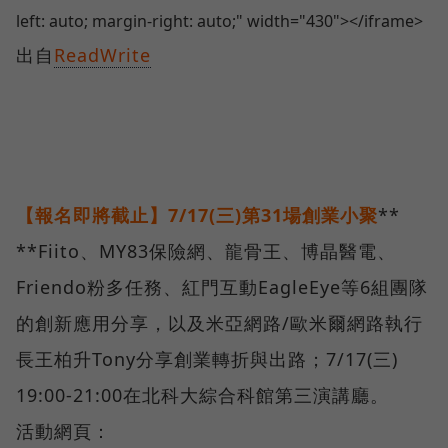
left: auto; margin-right: auto;" width="430"></iframe>
出自
ReadWrite
【報名即將截止】
7/17(
三
)
第
31
場創業小聚
**
**Fiito、MY83保險網、龍骨王、博晶醫電、
Friendo粉多任務、紅門互動EagleEye等6組團隊
的創新應用分享，以及米亞網路/歐米爾網路執行
長王柏升Tony分享創業轉折與出路；7/17(三)
19:00-21:00在北科大綜合科館第三演講廳。
活動網頁：