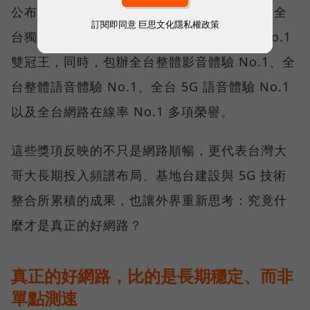
公布的台灣行動網路體驗報告中，更一舉斬獲全
訂閱即同意
巨思文化隱私權政策
台獨有的「可靠性體驗」與「品質一致性」No.1
雙冠王，同時，包辦全台整體影音體驗 No.1、全
台整體語音體驗 No.1、全台 5G 語音體驗 No.1
以及全台網路在線率 No.1 多項榮譽。
這些獎項反映的不只是網路順暢，更代表台灣大
哥大長期投入頻譜布局、基地台建設與 5G 技術
整合所累積的成果，也讓外界重新思考：究竟什
麼才是真正的好網路？
真正的好網路，比的是長期穩定、而非
單點測速