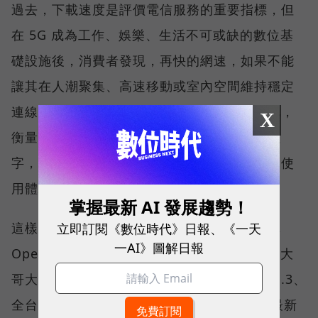
過去，下載速度是評價電信服務的重要指標，但
在 5G 成為工作、娛樂、生活不可或缺的數位基
礎設施後，消費者發現，再快的網速，如果不能
讓其在人潮聚集、高速移動或室內空間維持穩定
連線，即無法轉換成好的使用體驗，也因如此，
X
衡量「好網路」的標準，也逐漸從追求測速數
字，轉向任何時間、任何地點都能穩定連線的使
用體驗。
掌握最新 AI 發展趨勢！
立即訂閱《數位時代》日報、《一天
這樣的轉變，也反映在國際權威網路分析機構
一AI》圖解日報
Opensignal 公布的評比結果。今年初，台灣大
哥大不僅率先奪下「 4G／5G 在線率全球 No.3、
全台 No.1 」國際級榮譽，在 Opensignal 最新