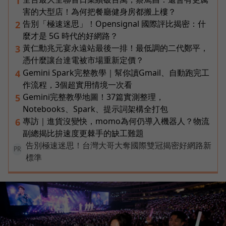
1
害的大型店！為何把餐廳健身房都搬上樓？
告別「極速迷思」！Opensignal 國際評比揭密：什
2
麼才是 5G 時代的好網路？
黃仁勳兆元宴永遠站最後一排！最低調的二代鄭平，
3
憑什麼讓台達電被市場重新定價？
Gemini Spark完整教學｜幫你讀Gmail、自動跑完工
4
作流程，3個超實用情境一次看
Gemini完整教學地圖！37篇實測整理，
5
Notebooks、Spark、提示詞架構全打包
專訪｜進貨沒變快，momo為何仍導入機器人？物流
6
副總揭比拚速度更棘手的缺工難題
告別極速迷思！台灣大哥大奪國際雙冠揭密好網路新
PR
標準