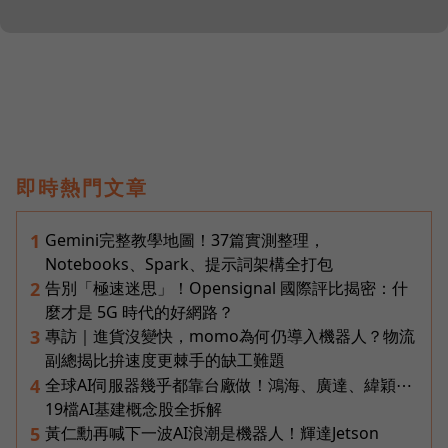
即時熱門文章
Gemini完整教學地圖！37篇實測整理，
1
Notebooks、Spark、提示詞架構全打包
告別「極速迷思」！Opensignal 國際評比揭密：什
2
麼才是 5G 時代的好網路？
專訪｜進貨沒變快，momo為何仍導入機器人？物流
3
副總揭比拚速度更棘手的缺工難題
全球AI伺服器幾乎都靠台廠做！鴻海、廣達、緯穎⋯
4
19檔AI基建概念股全拆解
黃仁勳再喊下一波AI浪潮是機器人！輝達Jetson
5