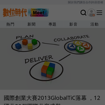
關於我們
廣告合作
內容授權
熱門
新聞
專題
影音
活動
國際創業大賽2013GlobalTiC落幕 ，12