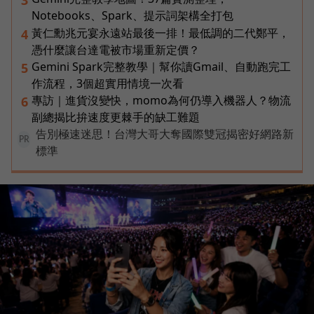
Notebooks、Spark、提示詞架構全打包
黃仁勳兆元宴永遠站最後一排！最低調的二代鄭平，
4
憑什麼讓台達電被市場重新定價？
Gemini Spark完整教學｜幫你讀Gmail、自動跑完工
5
作流程，3個超實用情境一次看
專訪｜進貨沒變快，momo為何仍導入機器人？物流
6
副總揭比拚速度更棘手的缺工難題
告別極速迷思！台灣大哥大奪國際雙冠揭密好網路新
PR
標準