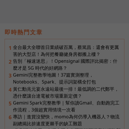
即時熱門文章
全台最大全聯首日業績破百萬，蔡篤昌：還會有更厲
1
害的大型店！為何把餐廳健身房都搬上樓？
告別「極速迷思」！Opensignal 國際評比揭密：什
2
麼才是 5G 時代的好網路？
Gemini完整教學地圖！37篇實測整理，
3
Notebooks、Spark、提示詞架構全打包
黃仁勳兆元宴永遠站最後一排！最低調的二代鄭平，
4
憑什麼讓台達電被市場重新定價？
Gemini Spark完整教學｜幫你讀Gmail、自動跑完工
5
作流程，3個超實用情境一次看
專訪｜進貨沒變快，momo為何仍導入機器人？物流
6
副總揭比拚速度更棘手的缺工難題