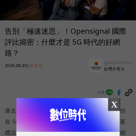
告別「極速迷思」！Opensignal 國際
評比揭密：什麼才是 5G 時代的好網
路？
sponsored by
2026.08.03
|
3C生活
台灣大哥大
分享
X
過去，下載速度是評價電信服務的重要指標，但
在 5G 成為工作、娛樂、生活不可或缺的數位基
礎設施後，消費者發現，再快的網速，如果不能