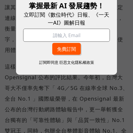
掌握最新 AI 發展趨勢！
讓其在人潮聚集、高速移動或室內空間維持穩定
立即訂閱《數位時代》日報、《一天
連線，即無法轉換成好的使用體驗，也因如此，
一AI》圖解日報
衡量「好網路」的標準，也逐漸從追求測速數
字，轉向任何時間、任何地點都能穩定連線的使
用體驗。
訂閱即同意
巨思文化隱私權政策
這樣的轉變，也反映在國際權威網路分析機構
Opensignal 公布的評比結果。今年初，台灣大
哥大不僅率先奪下「 4G／5G 在線率全球 No.3、
全台 No.1 」國際級榮譽，在 Opensignal 最新
公布的台灣行動網路體驗報告中，更一舉斬獲全
台獨有的「可靠性體驗」與「品質一致性」No.1
雙冠王，同時，包辦全台整體影音體驗 No.1、全