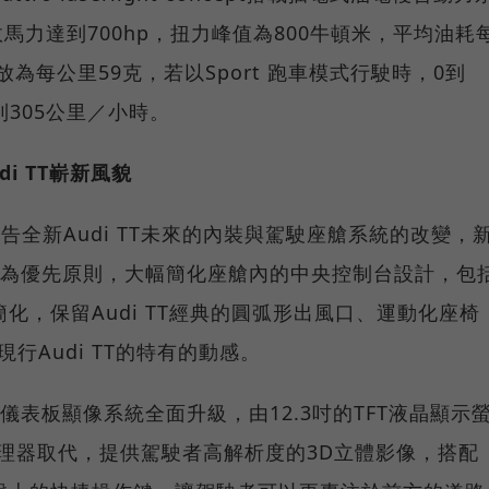
ves)，綜效馬力達到700hp，扭力峰值為800牛頓米，平均油耗
放為每公里59克，若以Sport 跑車模式行駛時，0到
到305公里／小時。
i TT嶄新風貌
告全新Audi TT未來的內裝與駕駛座艙系統的改變，
控便利為優先原則，大幅簡化座艙內的中央控制台設計，包
化，保留Audi TT經典的圓弧形出風口、運動化座椅
行Audi TT的特有的動感。
的儀表板顯像系統全面升級，由12.3吋的TFT液晶顯示
第三代處理器取代，提供駕駛者高解析度的3D立體影像，搭配