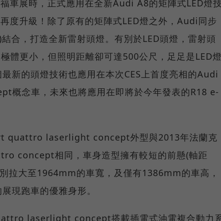
福車展時，正式應用在全新Audi A8的矩陣式LED燈
ES展也再度升級！除了原有的矩陣式LED燈之外，Audi同步
ights)結合，打造全新雷射頭燈。有別於LED頭燈，雷射頭
極體更小，但照明距離卻可達500公尺，足足是LED
個最新的頭燈技術也應用在本次CES上首度亮相的Audi
ht concept概念車，未來也將應用在即將於今年發表的R18 e-
uattro laserlight concept外型與2013年法蘭克
uattro concept相同，車身造型擁有較短的前懸(軸距
)，特別拉大至1964mm的車寬，及僅有1386mm的車高，
的展現跑車的優雅身形。
attro laserlight concept搭載插電式油電複合動力