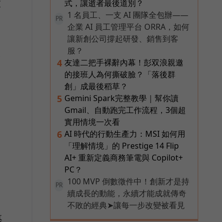
技
式，讓逝者最後道別？
1 名員工、一支 AI 團隊全包辦——
PR
企業 AI 員工管理平台 ORRA，如何
讓新創公司撐起研發、銷售到客
服？
燈
友達二把手裸辭內幕！彭双浪親邀
4
的接班人為何撕破臉？「落後群
創」成最後稻草？
Gemini Spark完整教學｜幫你讀
5
Gmail、自動跑完工作流程，3個超
實用情境一次看
AI 時代的行動生產力：MSI 如何用
6
「理解情境」的 Prestige 14 Flip
AI+ 重新定義商務筆電與 Copilot+
PC？
100 MVP 倒數徵件中！創新才是持
PR
續成長的動能，永續才能成就傳奇
不敗的經典➤讓每一步改變被看見
系