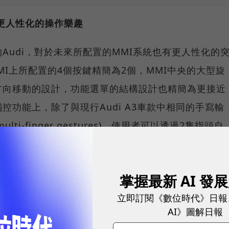
更人性化的操作樂趣
Audi，對於未來所配置的MMI系統也有更人性化的
MI上所配置的4個按鍵精簡為2個，MMI中央的大型旋
方向移動的設計，功能選單的結構設計也精簡為更接近
控功能上，除了與現行Audi A3車款中相同的手寫輸
i-finger gestures)，使用者可以透過2隻指頭自
示的地圖任意的放大、縮小；新增的搜尋功能(MMI
台名稱、歌曲名稱或地名等短語，系統便會自動找尋出相
掌握最新 AI 發
訊，提供駕駛者媲美智慧型手機的人性化操作體驗。
立即訂閱《數位時代》日報
技術 未來不必再等紅燈！
AI》圖解日報