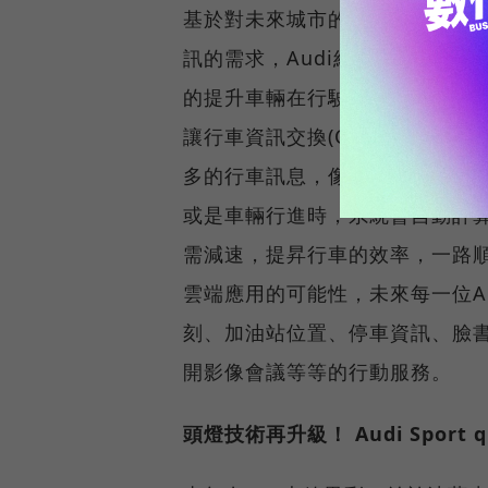
基於對未來城市的車輛移動便利
訊的需求，Audi結合高通(Qualcom
的提升車輛在行駛中的無線資訊傳
讓行車資訊交換(Car-to-x Co
多的行車訊息，像是當前方路口
或是車輛行進時，系統會自動計
需減速，提昇行車的效率，一路順
雲端應用的可能性，未來每一位A
刻、加油站位置、停車資訊、臉
開影像會議等等的行動服務。
頭燈技術再升級！ Audi Sport qu