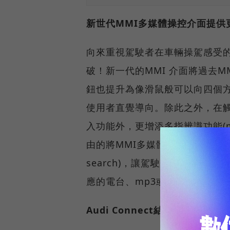
新世代MMI多媒體操控介面提供
向來重視駕駛者在車輛操駕感受的
破！新一代的MMI 介面將過去M
鈕也提升為像滑鼠般可以向四個
使用者直覺導向。除此之外，在觸
入功能外，更增添多指辨識功能(mult
由的將MMI多媒體操控介面所顯
search)，讓駕駛者可輸入電
應的電台、mp3或道路指示等資
Audi Connect結合LTE傳輸