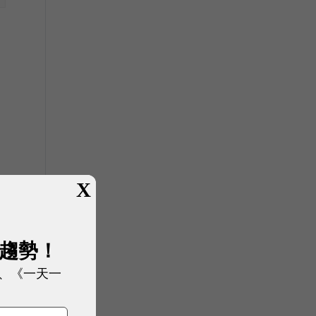
突
X
對
展趨勢！
、《一天一