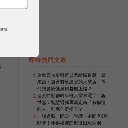
權政策
即時熱門文章
多
全台最大全聯首日業績破百萬，蔡
1
時
篤昌：還會有更厲害的大型店！為
何把餐廳健身房都搬上樓？
連黃仁勳都叫年輕人當水電工！程
2
世嘉：智慧通膨重新定義「有價值
的人」到底什麼樣子？
一張遺照「開口」說話，中間有8道
3
關卡！翊嘉禮儀怎麼做出AI告別