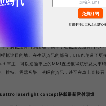
與效率，以及駕駛者對於操作系統、道路訊息、娛樂資
m)的LTE通訊技術(Long Term Evolution)，有效
輸品質及速度。未來的Audi車輛可以透過這項技術，
訂閱即同意
巨思文化隱私
mmunication)的概念更有效的落實，讓車輛提前掌握更
紅燈亮起時，駕駛者可提前決定是否要改變行車路線；
算車子將抵達路口的距離，讓車子在抵達交通路口時不
暢抵達目的地。在生活資訊的部份，LTE也創造了更
udi車主，可以透過車上的MMI直接獲得航班及火車
書、推特、雲端音樂、演唱會資訊，甚至在車上直接召
attro laserlight concept搭載最新雷射頭燈