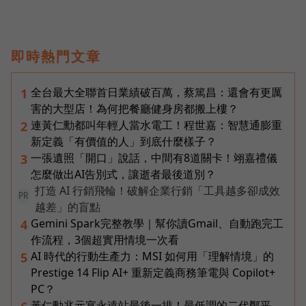
即時熱門文章
全台最大全聯首日業績破百萬，蔡篤昌：還會有更厲
1
害的大型店！為何把餐廳健身房都搬上樓？
連黃仁勳都叫年輕人當水電工！程世嘉：智慧通膨重
2
新定義「有價值的人」到底什麼樣子？
一張遺照「開口」說話，中間有8道關卡！翊嘉禮儀
3
怎麼做出AI告別式，讓逝者最後道別？
打造 AI 行銷飛輪！破解企業行銷「工具越多卻成效
PR
越差」的盲點
Gemini Spark完整教學｜幫你讀Gmail、自動跑完工
4
作流程，3個超實用情境一次看
AI 時代的行動生產力：MSI 如何用「理解情境」的
5
Prestige 14 Flip AI+ 重新定義商務筆電與 Copilot+
PC？
黃仁勳兆元宴永遠站最後一排！最低調的二代鄭平，