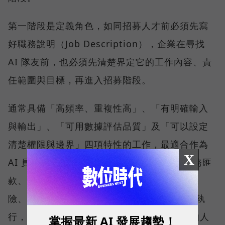
第一階段是定義角色，如同招募人才前必須先寫
好職務說明（Job Description），企業在尋找
AI 隊友前，也必須先清楚界定它的工作內容、責
任範圍與目標，再進入招募階段。
通常具備「高頻率、重複性高」、「有明確輸入
與輸出」、「可用數據評估品質」及「可以設定
清楚權限與邊界」四項特性的工作，最適合作為
X
AI 員工的第一個應用場景。相反地，涉及財務匯
款、人際互動、情感信任，或美感判斷等高風
險、難以標準化的工作，則不應完全交由 AI 執
行，而應保留 Human in the Loop 機制，由人
掌握最新 AI 發展趨勢！