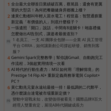
全台最大全聯首日業績破百萬，蔡篤昌：還會有更厲
1
害的大型店！為何把餐廳健身房都搬上樓？
連黃仁勳都叫年輕人當水電工！程世嘉：智慧通膨重
2
新定義「有價值的人」到底什麼樣子？
一張遺照「開口」說話，中間有8道關卡！翊嘉禮儀
3
怎麼做出AI告別式，讓逝者最後道別？
1 名員工、一支 AI 團隊全包辦——企業 AI 員工管理
PR
平台 ORRA，如何讓新創公司撐起研發、銷售到客
服？
Gemini Spark完整教學｜幫你讀Gmail、自動跑完工
4
作流程，3個超實用情境一次看
AI 時代的行動生產力：MSI 如何用「理解情境」的
5
Prestige 14 Flip AI+ 重新定義商務筆電與 Copilot+
PC？
黃仁勳兆元宴永遠站最後一排！最低調的二代鄭平，
6
憑什麼讓台達電被市場重新定價？
變動中迎戰未知，改變值得被看見！國際品牌X百大
PR
經理人雙重肯定，展現AI時代關鍵成長力