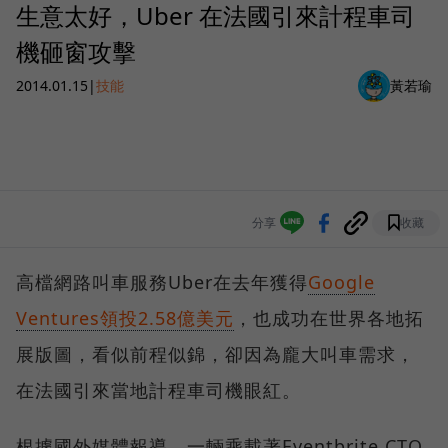
生意太好，Uber 在法國引來計程車司
機砸窗攻擊
2014.01.15
|
技能
黃若瑜
分享
收藏
高檔網路叫車服務Uber在去年獲得
Google
Ventures領投2.58億美元
，也成功在世界各地拓
展版圖，看似前程似錦，卻因為龐大叫車需求，
在法國引來當地計程車司機眼紅。
根據國外媒體報導，一輛乘載著Eventbrite CTO