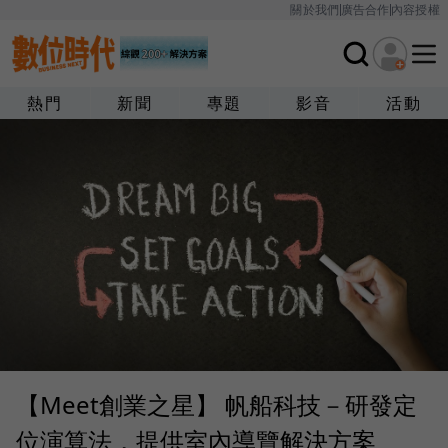
關於我們
廣告合作
內容授權
熱門
新聞
專題
影音
活動
【Meet創業之星】 帆船科技－研發定
位演算法，提供室內導覽解決方案