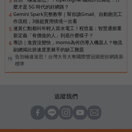
3
麼才是 5G 時代的好網路？
Gemini Spark完整教學｜幫你讀Gmail、自動跑完工
4
作流程，3個超實用情境一次看
連黃仁勳都叫年輕人當水電工！程世嘉：智慧通膨重
5
新定義「有價值的人」到底什麼樣子？
專訪｜進貨沒變快，momo為何仍導入機器人？物流
6
副總揭比拚速度更棘手的缺工難題
告別極速迷思！台灣大哥大奪國際雙冠揭密好網路新
PR
標準
追蹤我們