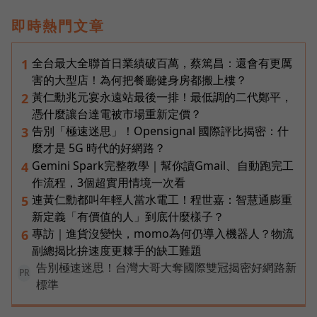
即時熱門文章
全台最大全聯首日業績破百萬，蔡篤昌：還會有更厲
1
害的大型店！為何把餐廳健身房都搬上樓？
黃仁勳兆元宴永遠站最後一排！最低調的二代鄭平，
2
憑什麼讓台達電被市場重新定價？
告別「極速迷思」！Opensignal 國際評比揭密：什
3
麼才是 5G 時代的好網路？
Gemini Spark完整教學｜幫你讀Gmail、自動跑完工
4
作流程，3個超實用情境一次看
連黃仁勳都叫年輕人當水電工！程世嘉：智慧通膨重
5
新定義「有價值的人」到底什麼樣子？
專訪｜進貨沒變快，momo為何仍導入機器人？物流
6
副總揭比拚速度更棘手的缺工難題
告別極速迷思！台灣大哥大奪國際雙冠揭密好網路新
PR
標準