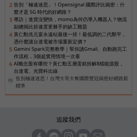
告別「極速迷思」！Opensignal 國際評比揭密：什
2
麼才是 5G 時代的好網路？
專訪｜進貨沒變快，momo為何仍導入機器人？物流
3
副總揭比拚速度更棘手的缺工難題
黃仁勳兆元宴永遠站最後一排！最低調的二代鄭平，
4
憑什麼讓台達電被市場重新定價？
Gemini Spark完整教學｜幫你讀Gmail、自動跑完工
5
作流程，3個超實用情境一次看
AI概念股有哪些？黃仁勳五層蛋糕拆解8檔能源股，
6
台達電、光寶科出線
告別極速迷思！台灣大哥大奪國際雙冠揭密好網路新
PR
標準
追蹤我們