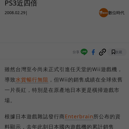
PS3近四倍
2008.02.29
|
數位時代
分享
收藏
雖然台灣至今尚未正式引進任天堂的Wii遊戲機，
導致
水貨暢行無阻
，但Wii的銷售成績在全球依舊
一片長紅，特別是在原產地日本更是橫掃遊戲市
場。
根據日本遊戲雜誌發行商
Enterbrain
所公布的資
料顯示，去年此刻日本國內遊戲機的累計銷售