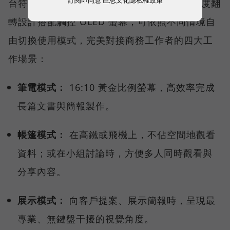
台符合行動工作需求的 2 in 1 AI 筆電，360 度翻
轉設計搭配觸控 OLED 螢幕，可依照不同情境自
由切換使用模式，完美對接商務工作者的四大工
作場景：
筆電模式：
16:10 黃金比例螢幕，高效率完成
長篇文書與簡報製作。
帳篷模式：
在高鐵或飛機上，不佔空間地觀看
資料；或在小組討論時，方便多人同時觀看與
分享內容。
展示模式：
向客戶提案、展示簡報時，呈現最
專業、無鍵盤干擾的視覺角度。