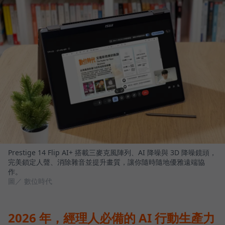
Prestige 14 Flip AI+ 搭載三麥克風陣列、AI 降噪與 3D 降噪鏡頭，
完美鎖定人聲、消除雜音並提升畫質，讓你隨時隨地優雅遠端協
作。
圖／ 數位時代
2026 年，經理人必備的 AI 行動生產力