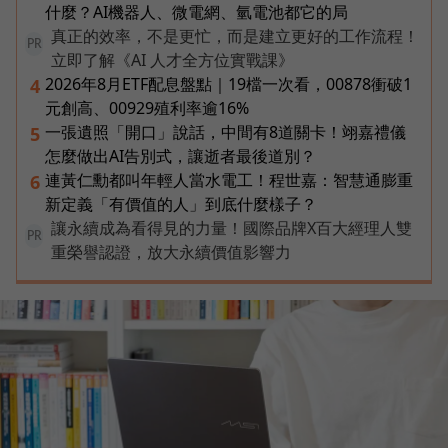
什麼？AI機器人、微電網、氫電池都它的局
真正的效率，不是更忙，而是建立更好的工作流程！
PR
立即了解《AI 人才全方位實戰課》
2026年8月ETF配息盤點｜19檔一次看，00878衝破1
4
元創高、00929殖利率逾16%
一張遺照「開口」說話，中間有8道關卡！翊嘉禮儀
5
怎麼做出AI告別式，讓逝者最後道別？
連黃仁勳都叫年輕人當水電工！程世嘉：智慧通膨重
6
新定義「有價值的人」到底什麼樣子？
讓永續成為看得見的力量！國際品牌X百大經理人雙
PR
重榮譽認證，放大永續價值影響力