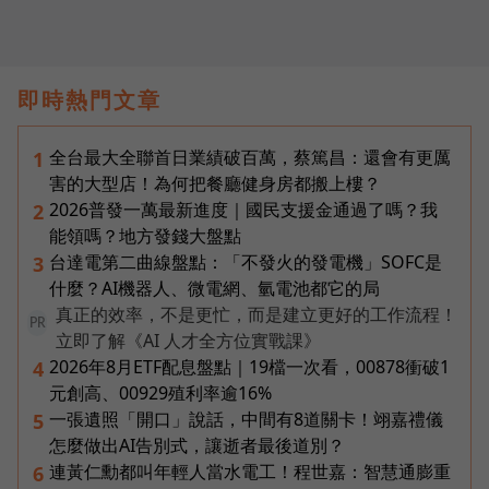
即時熱門文章
全台最大全聯首日業績破百萬，蔡篤昌：還會有更厲
1
害的大型店！為何把餐廳健身房都搬上樓？
2026普發一萬最新進度｜國民支援金通過了嗎？我
2
能領嗎？地方發錢大盤點
台達電第二曲線盤點：「不發火的發電機」SOFC是
3
什麼？AI機器人、微電網、氫電池都它的局
真正的效率，不是更忙，而是建立更好的工作流程！
PR
立即了解《AI 人才全方位實戰課》
2026年8月ETF配息盤點｜19檔一次看，00878衝破1
4
元創高、00929殖利率逾16%
一張遺照「開口」說話，中間有8道關卡！翊嘉禮儀
5
怎麼做出AI告別式，讓逝者最後道別？
連黃仁勳都叫年輕人當水電工！程世嘉：智慧通膨重
6