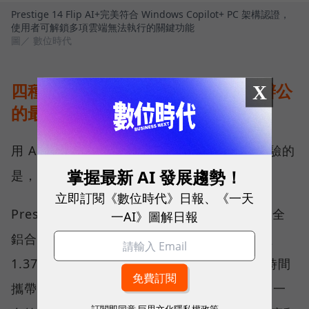
Prestige 14 Flip AI+完美符合 Windows Copilot+ PC 架構認證，
使用者可解鎖多項雲端無法執行的關鍵功能
圖／ 數位時代
四種模式自由切換，完美補足行動辦公
X
的最後一哩路
用 AI 提升效率只是第一步，真正影響使用體驗的
掌握最新 AI 發展趨勢！
是，筆電與人互動的每一個細節。
立即訂閱《數位時代》日報、《一天
Prestige 14 Flip AI+ 採用全新的精工設計，全
一AI》圖解日報
鋁合金打造的纖薄機身搭配弧形圓角，重量僅
1.37 公斤，不僅兼具質感與耐用性，更讓長時間
攜帶變得更加舒適。值得特別一提的是，它是一
訂閱即同意
巨思文化隱私權政策