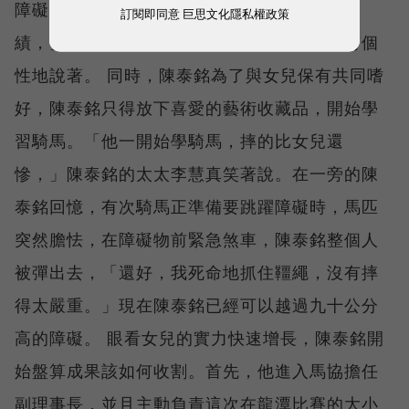
障礙就高達一．五公尺，怎麼可能拿到好成
訂閱即同意
巨思文化隱私權政策
績，」即使父親站在身邊，陳少喬還是非常有個
性地說著。 同時，陳泰銘為了與女兒保有共同嗜
好，陳泰銘只得放下喜愛的藝術收藏品，開始學
習騎馬。「他一開始學騎馬，摔的比女兒還
慘，」陳泰銘的太太李慧真笑著說。在一旁的陳
泰銘回憶，有次騎馬正準備要跳躍障礙時，馬匹
突然膽怯，在障礙物前緊急煞車，陳泰銘整個人
被彈出去，「還好，我死命地抓住韁繩，沒有摔
得太嚴重。」現在陳泰銘已經可以越過九十公分
高的障礙。 眼看女兒的實力快速增長，陳泰銘開
始盤算成果該如何收割。首先，他進入馬協擔任
副理事長，並且主動負責這次在龍潭比賽的大小