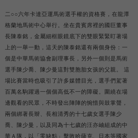
二○○六年卡達亞運馬術選手權的資格賽，在龍潭
格蘭地馬術中心舉行。坐在貴賓席裡的國巨董事
長陳泰銘，金屬細框眼鏡底下的雙眼緊緊盯著場
上的一舉一動，這天的陳泰銘還有兩個身份：一
個是中華馬術協會副理事長，另外一個則是馬術
選手陳少喬、陳少曼這對雙胞胎女孩的父親。 這
場比賽當時也吸引了許多媒體目光，選手們駕著
百萬名駒躍過一個個高低不一的障礙。圍繞在場
邊觀看的民眾，不時發出陣陣的惋惜與鼓掌聲，
兩個綁著長辮、長相清秀的十七歲女選手陳少
喬、陳少曼，以及同為十七歲的汪亦岫組成的中
華Ａ隊，以「零缺點」擊敗哈薩克、日本等國家