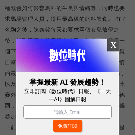
種類會如何影響馬匹的生長與情緒等，同時也要
求馬場管理人員，得用最高級的飼料餵食。 有了
名駒之後，陳泰銘每天都要求兩個女兒放學之
後，就到陽明山的馬場去練習，每次一練就是一
X
個下午。練習完畢之後，還得花上一個小時，親
自幫這些馬洗澡、刷毛，「這是與馬匹培養感情
的最快方法，」陳泰銘強調。 除了一般的練習、
掌握最新 AI 發展趨勢！
以及利用陳泰銘創辦的國巨基金會在台灣舉辦比
立即訂閱《數位時代》日報、《一天
賽外，寒、暑假期間，陳泰銘還會將女兒送到德
一AI》圖解日報
國，找一流教練進行培訓，並且在歐洲各地花錢
參加大大小小的比賽，培養女兒的實戰經驗。
「前年，我們去荷蘭參加奧運等級的比賽，光是