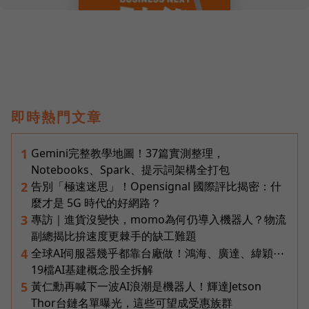
即時熱門文章
Gemini完整教學地圖！37篇實測整理，
1
Notebooks、Spark、提示詞架構全打包
告別「極速迷思」！Opensignal 國際評比揭密：什
2
麼才是 5G 時代的好網路？
專訪｜進貨沒變快，momo為何仍導入機器人？物流
3
副總揭比拚速度更棘手的缺工難題
全球AI伺服器幾乎都靠台廠做！鴻海、廣達、緯穎⋯
4
19檔AI基建概念股全拆解
黃仁勳再喊下一波AI浪潮是機器人！輝達Jetson
5
Thor台鏈名單曝光，這些可望成受惠族群