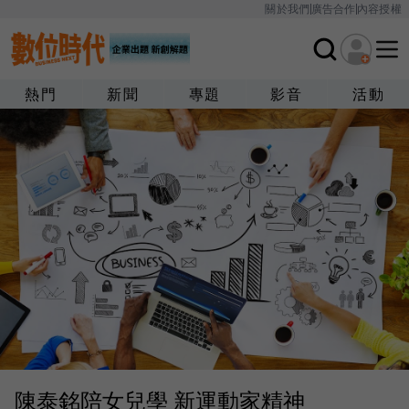
關於我們
廣告合作
內容授權
熱門
新聞
專題
影音
活動
陳泰銘陪女兒學 新運動家精神