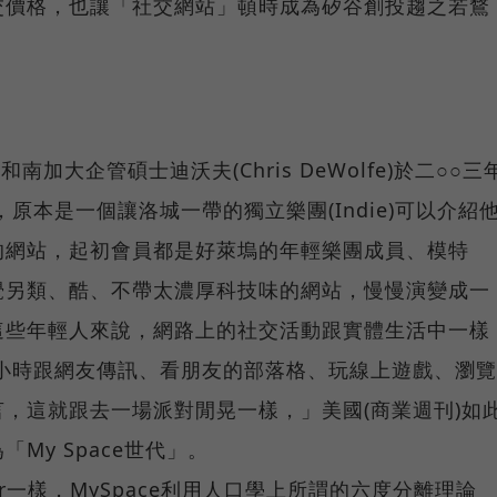
交價格，也讓「社交網站」頓時成為矽谷創投趨之若鶩
)和南加大企管碩士迪沃夫(Chris DeWolfe)於二○○三
，原本是一個讓洛城一帶的獨立樂團(Indie)可以介紹
的網站，起初會員都是好萊塢的年輕樂團成員、模特
覺另類、酷、不帶太濃厚科技味的網站，慢慢演變成一
這些年輕人來說，網路上的社交活動跟實體生活中一樣
一個小時跟網友傳訊、看朋友的部落格、玩線上遊戲、瀏覽
，這就跟去一場派對閒晃一樣，」美國(商業週刊)如
My Space世代」。
ter一樣，MySpace利用人口學上所謂的六度分離理論