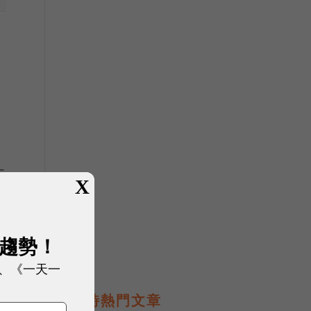
五
X
外
展趨勢！
、《一天一
即時熱門文章