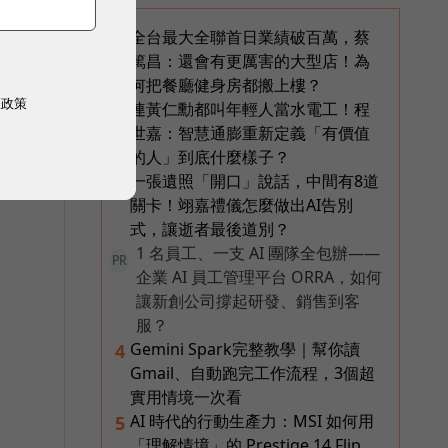
全台最大全聯首日業績破百萬，蔡
1
篤昌：還會有更厲害的大型店！為
何把餐廳健身房都搬上樓？
權政策
連黃仁勳都叫年輕人當水電工！程
2
7
世嘉：智慧通膨重新定義「有價值
的人」到底什麼樣子？
一張遺照「開口」說話，中間有8道
3
學
關卡！翊嘉禮儀怎麼做出AI告別
式，讓逝者最後道別？
1 名員工、一支 AI 團隊全包辦——
PR
企業 AI 員工管理平台 ORRA，如何
讓新創公司撐起研發、銷售到客
服？
行
Gemini Spark完整教學｜幫你讀
4
Gmail、自動跑完工作流程，3個超
實用情境一次看
AI 時代的行動生產力：MSI 如何用
5
「理解情境」的 Prestige 14 Flip