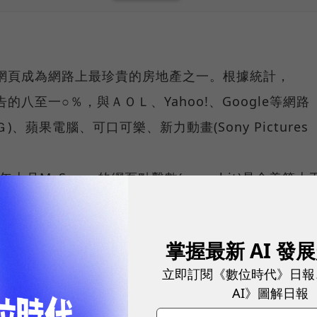
e的網頁成為網路上最珍貴的房地產之一。根據統計，
告的八至一○％，與ＡＯＬ、Yahoo!、Google等網路
、蘋果電腦、可口可樂、新力動畫(Sony Pictures
現，去年十月MySpace的網頁點擊數(page hit)是全美第十
許多網站都無法望其項背，讓梅鐸和他的核心幕僚們意
m以音樂發表網站起家的特殊屬性，從熱門團體「黑眼豆豆」
掌握最新 AI 發
麻州小鎮的業餘車庫樂團，都選擇在此發表新歌、發布巡迴演唱資
立即訂閱《數位時代》日報
更增加了網站的黏度，築起更高的進入障礙。這些自然
AI》圖解日報
青少年的成長以及下一波青少年的到來，更加強