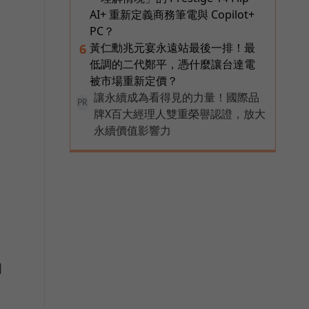
AI+ 重新定義商務筆電與 Copilot+
PC？
黃仁勳兆元宴永遠站最後一排！最
6
低調的二代鄭平，憑什麼讓台達電
被市場重新定價？
讓永續成為看得見的力量！國際品
PR
牌X百大經理人雙重榮譽認證，放大
永續價值影響力
％
個