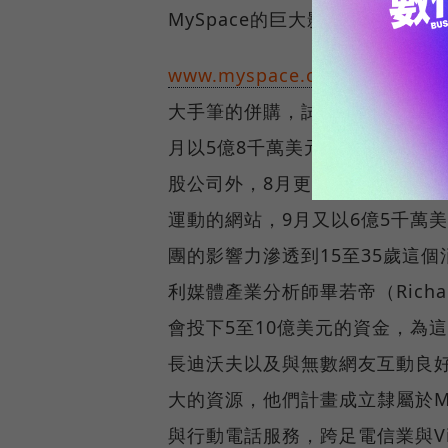
MySpace的巨大影響力，莫
www.myspace.com
梅鐸與MyS
大手筆的併購，試圖尋找新聞集
月以5億8千萬美元買下Intermi
股公司外，8月更買下Scout.c
運動的網站，9月又以6億5千萬美元買
團的影響力滲透到15至35歲這
利媒體產業分析師畢若帝（Richa
會投下5至10億美元的資金，為這
長迪沃夫以及與無數網友互動良
大的資源，他們計畫成立隸屬於M
與行動電話服務，跨足電信業與Virgi