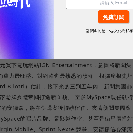
怪乎傳統媒體跟廣告公司，會流下一道冷汗。
pace的下一步 梅鐸在2005年花了10幾億美元，透過
訂閱即同意
巨思文化隱私
團這個龐然大物在網路世代的出路與成長動能。除了在
x Media這個旗下掌握了MySpace等43個網站在內的控
om,這個追蹤美國職業運動（NBA 、NFL、MLB）及大
下電玩網站IGN Entertainment，意圖將新聞集
個消費力最旺盛、對網路也最熟悉的族群。根據摩根史坦
rd Bilotti）估計，接下來的三到五年內，新聞集團都
家老牌媒體帝國打造新面貌。 至於MySpace現任執
好的安德森，將在併購案後持續留任。夾著新聞集團龐
ySpace的唱片品牌、電影製作室、甚至是衛星廣播站
n Mobile、Sprint Nextel競爭。安德森信心滿滿