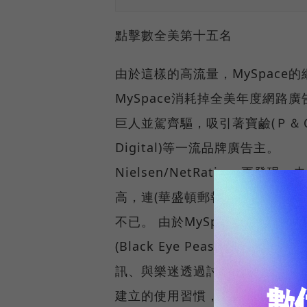
點擊數全美第十五名
由於這樣的高流量，MySpac
MySpace消耗掉全美年度網路廣
巨人並駕齊驅，吸引著寶鹼(Ｐ＆Ｇ)
Digital)等一流品牌廣告主。
Nielsen/NetRatings更發
高，連(華盛頓郵報)、迪士尼等
不已。 由於MySpace.co
(Black Eye Peas)到
訊、與樂迷透過討論版交流等，
建立的使用習慣，只會隨著這群