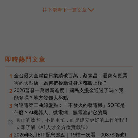
往下滑看下一篇文章
即時熱門文章
全台最大全聯首日業績破百萬，蔡篤昌：還會有更厲
1
害的大型店！為何把餐廳健身房都搬上樓？
2026普發一萬最新進度｜國民支援金通過了嗎？我
2
能領嗎？地方發錢大盤點
台達電第二曲線盤點：「不發火的發電機」SOFC是
3
什麼？AI機器人、微電網、氫電池都它的局
真正的效率，不是更忙，而是建立更好的工作流程！
PR
立即了解《AI 人才全方位實戰課》
2026年8月ETF配息盤點｜19檔一次看，00878衝破1
4