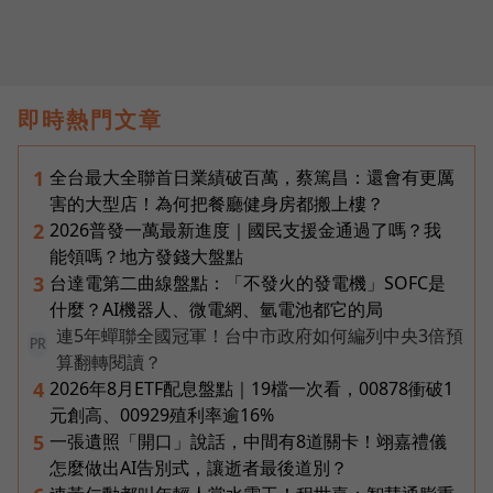
即時熱門文章
全台最大全聯首日業績破百萬，蔡篤昌：還會有更厲
1
害的大型店！為何把餐廳健身房都搬上樓？
2026普發一萬最新進度｜國民支援金通過了嗎？我
2
能領嗎？地方發錢大盤點
台達電第二曲線盤點：「不發火的發電機」SOFC是
3
什麼？AI機器人、微電網、氫電池都它的局
連5年蟬聯全國冠軍！台中市政府如何編列中央3倍預
PR
算翻轉閱讀？
2026年8月ETF配息盤點｜19檔一次看，00878衝破1
4
元創高、00929殖利率逾16%
一張遺照「開口」說話，中間有8道關卡！翊嘉禮儀
5
怎麼做出AI告別式，讓逝者最後道別？