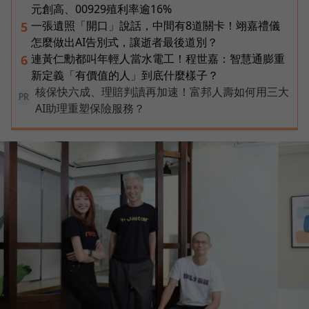
元創高、00929殖利率逾16%
一張遺照「開口」說話，中間有8道關卡！翊嘉禮儀
5
怎麼做出AI告別式，讓逝者最後道別？
連黃仁勳都叫年輕人當水電工！程世嘉：智慧通膨重
6
新定義「有價值的人」到底什麼樣子？
核保快六成、理賠判讀再加速！富邦人壽如何用三大
PR
AI助理重塑保險服務？