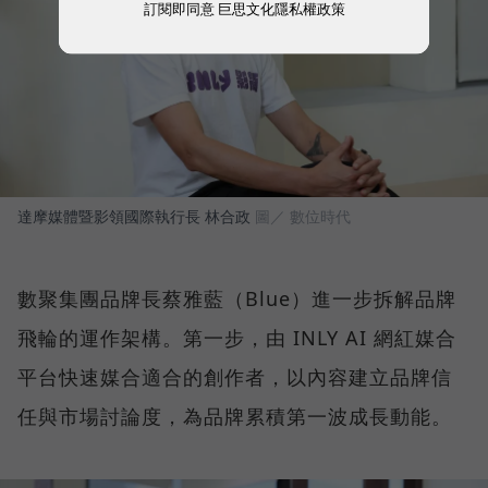
訂閱即同意
巨思文化隱私權政策
達摩媒體暨影領國際執行長 林合政
圖／ 數位時代
數聚集團品牌長蔡雅藍（Blue）進一步拆解品牌
飛輪的運作架構。第一步，由 INLY AI 網紅媒合
平台快速媒合適合的創作者，以內容建立品牌信
任與市場討論度，為品牌累積第一波成長動能。