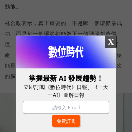
動能。
林合政表示，真正重要的，不是哪一個環節最成
功，而是每一個環節都能為下一個階段創造價
X
值。 當品牌聲量帶動流量、流量沉澱為會員資
產，再透過會員口碑與數據反哺品牌影響力，便
能形成持續運轉的品牌飛輪，而不是依賴一次次
的廣告投入。
掌握最新 AI 發展趨勢！
立即訂閱《數位時代》日報、《一天
一AI》圖解日報