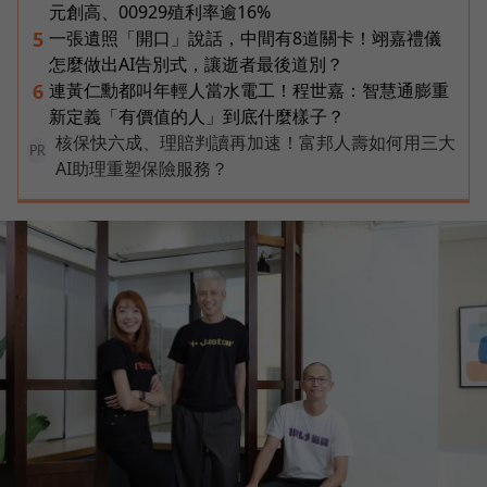
元創高、00929殖利率逾16%
一張遺照「開口」說話，中間有8道關卡！翊嘉禮儀
5
怎麼做出AI告別式，讓逝者最後道別？
連黃仁勳都叫年輕人當水電工！程世嘉：智慧通膨重
6
新定義「有價值的人」到底什麼樣子？
核保快六成、理賠判讀再加速！富邦人壽如何用三大
PR
AI助理重塑保險服務？