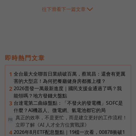
往下滑看下一篇文章
即時熱門文章
全台最大全聯首日業績破百萬，蔡篤昌：還會有更厲
1
害的大型店！為何把餐廳健身房都搬上樓？
2026普發一萬最新進度｜國民支援金通過了嗎？我
2
能領嗎？地方發錢大盤點
台達電第二曲線盤點：「不發火的發電機」SOFC是
3
什麼？AI機器人、微電網、氫電池都它的局
真正的效率，不是更忙，而是建立更好的工作流程！
PR
立即了解《AI 人才全方位實戰課》
2026年8月ETF配息盤點｜19檔一次看，00878衝破1
4