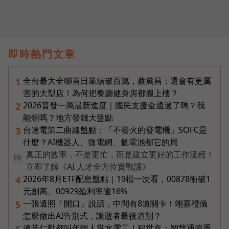
即時熱門文章
全台最大全聯首日業績破百萬，蔡篤昌：還會有更厲
1
害的大型店！為何把餐廳健身房都搬上樓？
2026普發一萬最新進度｜國民支援金通過了嗎？我
2
能領嗎？地方發錢大盤點
台達電第二曲線盤點：「不發火的發電機」SOFC是
3
什麼？AI機器人、微電網、氫電池都它的局
真正的效率，不是更忙，而是建立更好的工作流程！
PR
立即了解《AI 人才全方位實戰課》
2026年8月ETF配息盤點｜19檔一次看，00878衝破1
4
元創高、00929殖利率逾16%
一張遺照「開口」說話，中間有8道關卡！翊嘉禮儀
5
怎麼做出AI告別式，讓逝者最後道別？
連黃仁勳都叫年輕人當水電工！程世嘉：智慧通膨重
6