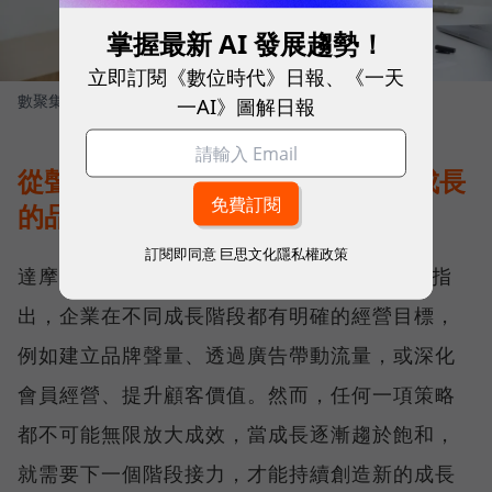
掌握最新 AI 發展趨勢！
立即訂閱《數位時代》日報、《一天
數聚集團創辦人 張元溢
圖／ 數位時代
一AI》圖解日報
從聲量、流量到存量，打造會持續成長
的品牌飛輪
訂閱即同意
巨思文化隱私權政策
達摩媒體暨影領國際執行長林合政（Adam）指
出，企業在不同成長階段都有明確的經營目標，
例如建立品牌聲量、透過廣告帶動流量，或深化
會員經營、提升顧客價值。然而，任何一項策略
都不可能無限放大成效，當成長逐漸趨於飽和，
就需要下一個階段接力，才能持續創造新的成長