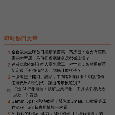
即時熱門文章
全台最大全聯首日業績破百萬，蔡篤昌：還會有更厲
1
害的大型店！為何把餐廳健身房都搬上樓？
連黃仁勳都叫年輕人當水電工！程世嘉：智慧通膨重
2
新定義「有價值的人」到底什麼樣子？
一張遺照「開口」說話，中間有8道關卡！翊嘉禮儀
3
怎麼做出AI告別式，讓逝者最後道別？
打造 AI 行銷飛輪！破解企業行銷「工具越多卻成效
PR
越差」的盲點
Gemini Spark完整教學｜幫你讀Gmail、自動跑完工
4
作流程，3個超實用情境一次看
AI 時代的行動生產力：MSI 如何用「理解情境」的
5