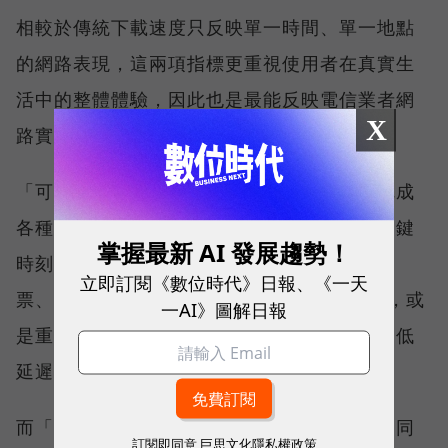
相較於傳統下載速度只反映單一時間、單一地點
的網路表現，這兩項指標更重視使用者在真實生
活中的整體體驗，因此也是最能反映電信業者網
X
路實力、最難取得的獎項。
「可靠性體驗」衡量的是使用者是否能順利完成
各種數位應用，因此，考驗的是網路服務在關鍵
掌握最新 AI 發展趨勢！
時刻不中斷的能力。例如，搶購熱門演唱會門
立即訂閱《數位時代》日報、《一天
票、秒殺限量商品、超商結帳掃描 QR Code，或
一AI》圖解日報
是重要的線上會議，都需要網路能即時回應、低
延遲且持續運作。
而「品質一致性」則是衡量電信業者可否在不同
訂閱即同意
巨思文化隱私權政策