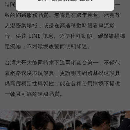
時間、不同地點、不同網路負載下，都能維持一
致的網路服務品質。無論是在跨年晚會、球賽等
人潮密集場域，或是在高速移動時觀看串流影
音、傳送 LINE 訊息、分享社群動態，確保維持穩
定流暢，不因環境改變而明顯降速。
台灣大哥大能同時拿下這兩項全台第一，不僅代
表網路速度表現優異，更證明其網路基礎建設具
備高度穩定性與韌性，能在各種使用情境下提供
一致且可靠的連線品質。