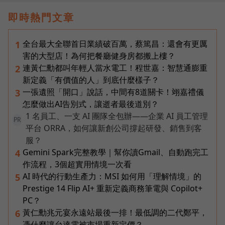
即時熱門文章
全台最大全聯首日業績破百萬，蔡篤昌：還會有更厲
1
害的大型店！為何把餐廳健身房都搬上樓？
連黃仁勳都叫年輕人當水電工！程世嘉：智慧通膨重
2
新定義「有價值的人」到底什麼樣子？
一張遺照「開口」說話，中間有8道關卡！翊嘉禮儀
3
怎麼做出AI告別式，讓逝者最後道別？
1 名員工、一支 AI 團隊全包辦——企業 AI 員工管理
PR
平台 ORRA，如何讓新創公司撐起研發、銷售到客
服？
Gemini Spark完整教學｜幫你讀Gmail、自動跑完工
4
作流程，3個超實用情境一次看
AI 時代的行動生產力：MSI 如何用「理解情境」的
5
Prestige 14 Flip AI+ 重新定義商務筆電與 Copilot+
PC？
黃仁勳兆元宴永遠站最後一排！最低調的二代鄭平，
6
憑什麼讓台達電被市場重新定價？