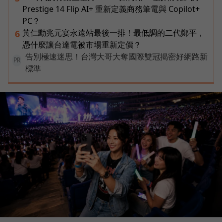
Prestige 14 Flip AI+ 重新定義商務筆電與 Copilot+
PC？
黃仁勳兆元宴永遠站最後一排！最低調的二代鄭平，
6
憑什麼讓台達電被市場重新定價？
告別極速迷思！台灣大哥大奪國際雙冠揭密好網路新
PR
標準