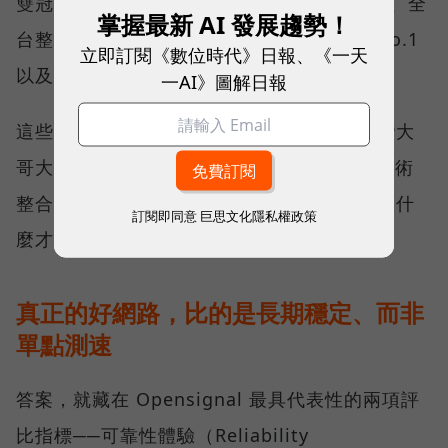
雙冠王，同時，包辦全台整體影音體驗 No.1、全
掌握最新 AI 發展趨勢！
台整體語音體驗 No.1、全台 5G 語音體驗 No.1
立即訂閱《數位時代》日報、《一天
以及全台網路在線率 No.1 多項榮譽。
一AI》圖解日報
這些獎項反映的不只是網路順暢，更代表台灣大
哥大長期投入頻譜布局、基地台建設與 5G 技術
整合所累積的成果，也讓外界重新思考：究竟什
訂閱即同意
巨思文化隱私權政策
麼才是真正的好網路？
真正的好網路，比的是長期穩定、而非
單點測速
答案，就藏在 Opensignal 最具代表性的兩項評
比指標──可靠性體驗（Reliability