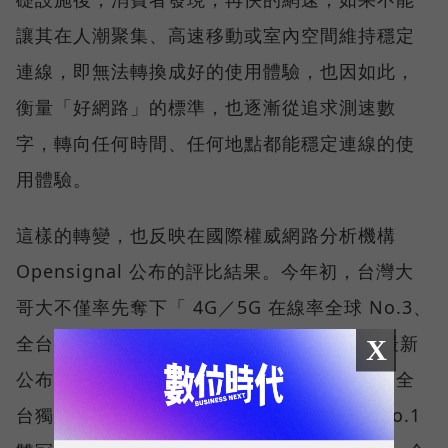
讓其在人潮聚集、高速移動或室內空間維持穩定
連線，即無法轉換成好的使用體驗，也因如此，
衡量「好網路」的標準，也逐漸從追求測速數
字，轉向任何時間、任何地點都能穩定連線的使
用體驗。
這樣的轉變，也反映在國際權威網路分析機構
Opensignal 公布的評比結果。今年初，台灣大
哥大不僅率先奪下「 4G／5G 在線率全球 No.3、
全台 No.1 」國際級榮譽，在 Opensignal 最新
X
公布的台灣行動網路體驗報告中，更一舉斬獲全
台獨有的「可靠性體驗」與「品質一致性」No.1