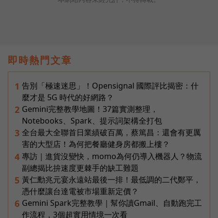
即時熱門文章
告別「極速迷思」！Opensignal 國際評比揭密：什
1
麼才是 5G 時代的好網路？
Gemini完整教學地圖！37篇實測整理，
2
Notebooks、Spark、提示詞架構全打包
全台最大全聯首日業績破百萬，蔡篤昌：還會有更厲
3
害的大型店！為何把餐廳健身房都搬上樓？
專訪｜進貨沒變快，momo為何仍導入機器人？物流
4
副總揭比拚速度更棘手的缺工難題
黃仁勳兆元宴永遠站最後一排！最低調的二代鄭平，
5
憑什麼讓台達電被市場重新定價？
Gemini Spark完整教學｜幫你讀Gmail、自動跑完工
6
作流程，3個超實用情境一次看