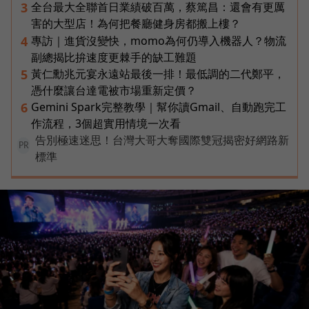
全台最大全聯首日業績破百萬，蔡篤昌：還會有更厲
3
害的大型店！為何把餐廳健身房都搬上樓？
專訪｜進貨沒變快，momo為何仍導入機器人？物流
4
副總揭比拚速度更棘手的缺工難題
黃仁勳兆元宴永遠站最後一排！最低調的二代鄭平，
5
憑什麼讓台達電被市場重新定價？
Gemini Spark完整教學｜幫你讀Gmail、自動跑完工
6
作流程，3個超實用情境一次看
告別極速迷思！台灣大哥大奪國際雙冠揭密好網路新
PR
標準