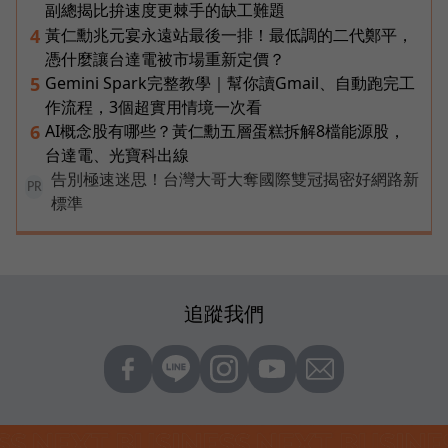
副總揭比拚速度更棘手的缺工難題
黃仁勳兆元宴永遠站最後一排！最低調的二代鄭平，
4
憑什麼讓台達電被市場重新定價？
Gemini Spark完整教學｜幫你讀Gmail、自動跑完工
5
作流程，3個超實用情境一次看
AI概念股有哪些？黃仁勳五層蛋糕拆解8檔能源股，
6
台達電、光寶科出線
告別極速迷思！台灣大哥大奪國際雙冠揭密好網路新
PR
標準
追蹤我們