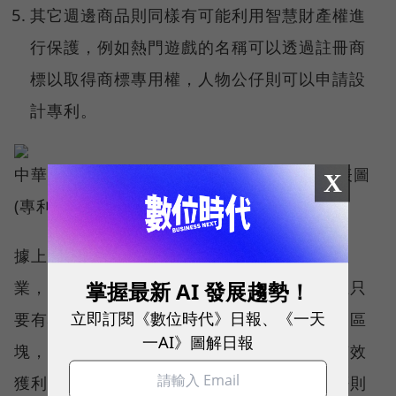
其它週邊商品則同樣有可能利用智慧財產權進
行保護，例如熱門遊戲的名稱可以透過註冊商
標以取得商標專用權，人物公仔則可以申請設
計專利。
中華民國設計專利公告案第D133966號的代表圖
X
(專利名稱：公仔，申請日期：2008/10/28)
據上小結可知，即便是手遊這麼快速發展的產
掌握最新 AI 發展趨勢！
業，亦是無處不商機，無處不智權，而實際上只
立即訂閱《數位時代》日報、《一天
要有心想保護，每個環節都是可能形成權利的區
一AI》圖解日報
塊，但實際點，我個人還是傾向建議先思考有效
獲利模式，再將權利保護的佈局適當置入，否則