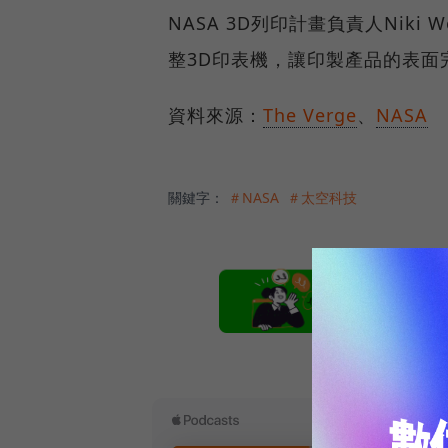
NASA 3D列印計畫負責人Niki
整3D印表機，讓印製產品的表面
資料來源：
The Verge
、
NASA
關鍵字：
＃NASA
＃太空科技
本