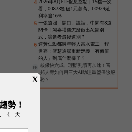
2026年8月ETF配息盤點｜19檔一次
4
看，00878衝破1元創高、00929殖
利率逾16%
一張遺照「開口」說話，中間有8道
5
關卡！翊嘉禮儀怎麼做出AI告別
式，讓逝者最後道別？
連黃仁勳都叫年輕人當水電工！程
6
世嘉：智慧通膨重新定義「有價值
的人」到底什麼樣子？
核保快六成、理賠判讀再加速！富
PR
邦人壽如何用三大AI助理重塑保險服
X
務？
展趨勢！
、《一天一