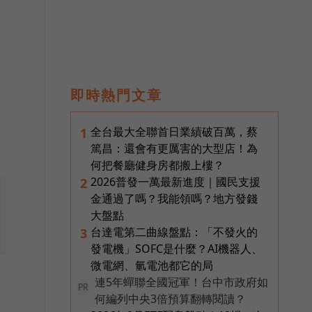
即時熱門文章
全台最大全聯首日業績破百萬，蔡
1
篤昌：還會有更厲害的大型店！為
何把餐廳健身房都搬上樓？
2026普發一萬最新進度｜國民支援
2
金通過了嗎？我能領嗎？地方發錢
大盤點
台達電第二曲線盤點：「不發火的
3
發電機」SOFC是什麼？AI機器人、
微電網、氫電池都它的局
連5年蟬聯全國冠軍！台中市政府如
PR
何編列中央3倍預算翻轉閱讀？