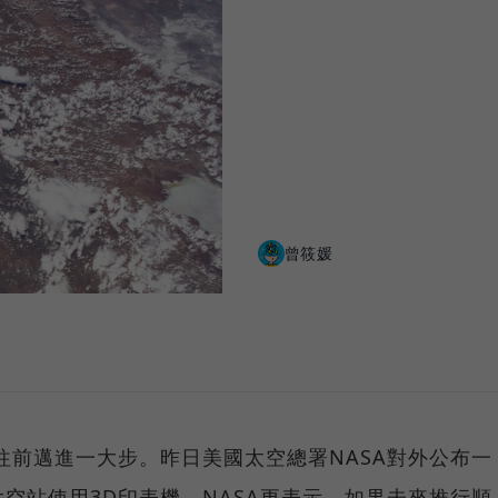
曾筱媛
往前邁進一大步。昨日美國太空總署NASA對外公布一
空站使用3D印表機。NASA更表示，如果未來推行順