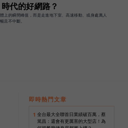
G 時代的好網路？
軟體上的瞬間峰值，而是走進地下室、高速移動、或身處萬人
順暢且不中斷。
即時熱門文章
全台最大全聯首日業績破百萬，蔡
1
篤昌：還會有更厲害的大型店！為
何把餐廳健身房都搬上樓？