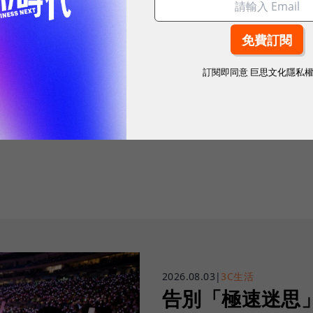
訂閱即同意
巨思文化隱私
往下滑看下一篇文章
2026.08.03
|
3C生活
告別「極速迷思」！