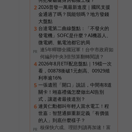
2026普發一萬最新進度｜國民支援
2
金通過了嗎？我能領嗎？地方發錢
大盤點
台達電第二曲線盤點：「不發火的
3
發電機」SOFC是什麼？AI機器人、
微電網、氫電池都它的局
連5年蟬聯全國冠軍！台中市政府如
PR
何編列中央3倍預算翻轉閱讀？
2026年8月ETF配息盤點｜19檔一次
4
看，00878衝破1元創高、00929殖
利率逾16%
一張遺照「開口」說話，中間有8道
5
關卡！翊嘉禮儀怎麼做出AI告別
式，讓逝者最後道別？
連黃仁勳都叫年輕人當水電工！程
6
世嘉：智慧通膨重新定義「有價值
的人」到底什麼樣子？
核保快六成、理賠判讀再加速！富
PR