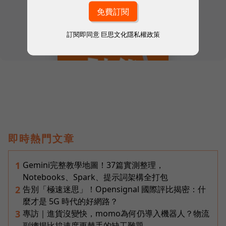
訂閱即同意
巨思文化隱私權政策
即時熱門文章
Gemini完整教學地圖！37篇實測整理，
1
Notebooks、Spark、提示詞架構全打包
告別「極速迷思」！Opensignal 國際評比揭密：什
2
麼才是 5G 時代的好網路？
專訪｜進貨沒變快，momo為何仍導入機器人？物流
3
副總揭比拚速度更棘手的缺工難題