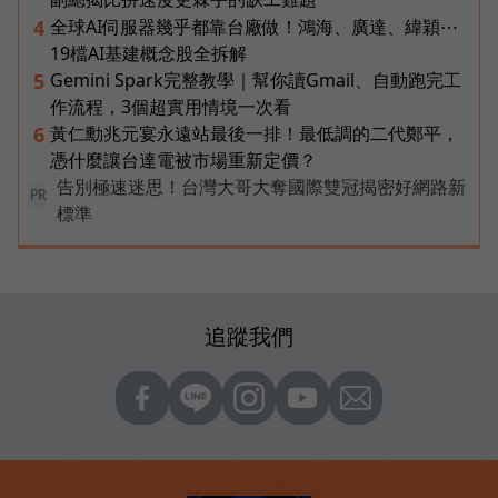
全球AI伺服器幾乎都靠台廠做！鴻海、廣達、緯穎⋯
4
19檔AI基建概念股全拆解
Gemini Spark完整教學｜幫你讀Gmail、自動跑完工
5
作流程，3個超實用情境一次看
黃仁勳兆元宴永遠站最後一排！最低調的二代鄭平，
6
憑什麼讓台達電被市場重新定價？
告別極速迷思！台灣大哥大奪國際雙冠揭密好網路新
PR
標準
追蹤我們