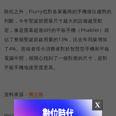
除此之外，Flurry也對各家廠商的手機做出趨勢的
判斷，今年聖誕節螢幕尺寸越大的設備越受歡
迎，像是螢幕超過6吋的平板手機（Phablet）就
佔了整個聖誕節啟用量的13%，比去年同級增加
了4%。意味者現今消費者對於智慧型手機和平板
電腦中間，很開心找到了一個對應的尺寸，是對
平板手機地接受度更高。
資料來源：
獨立報
X
關鍵字：
＃Apple
＃手機與電腦裝置
＃HTC
＃三星
＃app