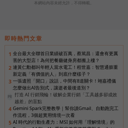
本網站內容未經允許，不得轉載。
即時熱門文章
全台最大全聯首日業績破百萬，蔡篤昌：還會有更厲
1
害的大型店！為何把餐廳健身房都搬上樓？
連黃仁勳都叫年輕人當水電工！程世嘉：智慧通膨重
2
新定義「有價值的人」到底什麼樣子？
一張遺照「開口」說話，中間有8道關卡！翊嘉禮儀
3
怎麼做出AI告別式，讓逝者最後道別？
打造 AI 行銷飛輪！破解企業行銷「工具越多卻成效
PR
越差」的盲點
Gemini Spark完整教學｜幫你讀Gmail、自動跑完工
4
作流程，3個超實用情境一次看
AI 時代的行動生產力：MSI 如何用「理解情境」的
5