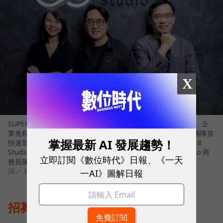
X
SUPER 8 Studio 推出能建立企業 AI 員工團隊的平台 - ORRA，企
業免程式，以自然語言描述需求，生成具治理機制的 AI 員工團隊並
掌握最新 AI 發展趨勢！
快速部署。左起 SUPER 8 Studio 資深產品總監王婕、SUPER 8
Studio 雲發互動科技創辦人暨執行長陳子龍、SUPER 8 Studio 商
立即訂閱《數位時代》日報、《一天
務長陳之逵
圖／ 數位時代
一AI》圖解日報
招募只是開始，AI 員工更需要管理