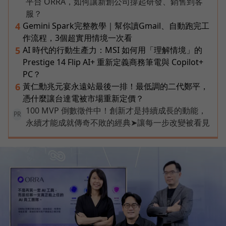
平台 ORRA，如何讓新創公司撐起研發、銷售到客
服？
Gemini Spark完整教學｜幫你讀Gmail、自動跑完工
4
作流程，3個超實用情境一次看
AI 時代的行動生產力：MSI 如何用「理解情境」的
5
Prestige 14 Flip AI+ 重新定義商務筆電與 Copilot+
PC？
黃仁勳兆元宴永遠站最後一排！最低調的二代鄭平，
6
憑什麼讓台達電被市場重新定價？
100 MVP 倒數徵件中！創新才是持續成長的動能，
PR
永續才能成就傳奇不敗的經典➤讓每一步改變被看見