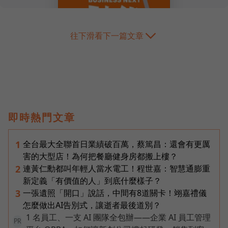
往下滑看下一篇文章
即時熱門文章
全台最大全聯首日業績破百萬，蔡篤昌：還會有更厲
1
害的大型店！為何把餐廳健身房都搬上樓？
連黃仁勳都叫年輕人當水電工！程世嘉：智慧通膨重
2
新定義「有價值的人」到底什麼樣子？
一張遺照「開口」說話，中間有8道關卡！翊嘉禮儀
3
怎麼做出AI告別式，讓逝者最後道別？
1 名員工、一支 AI 團隊全包辦——企業 AI 員工管理
PR