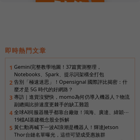
即時熱門文章
Gemini完整教學地圖！37篇實測整理，
1
Notebooks、Spark、提示詞架構全打包
告別「極速迷思」！Opensignal 國際評比揭密：什
2
麼才是 5G 時代的好網路？
專訪｜進貨沒變快，momo為何仍導入機器人？物流
3
副總揭比拚速度更棘手的缺工難題
全球AI伺服器幾乎都靠台廠做！鴻海、廣達、緯穎⋯
4
19檔AI基建概念股全拆解
黃仁勳再喊下一波AI浪潮是機器人！輝達Jetson
5
Thor台鏈名單曝光，這些可望成受惠族群