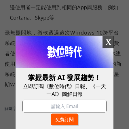
證使用者一定能使用到相同的App與服務，例如
Cortana、Skype等。
毫無疑問地，微軟透過這次Windows 10跨平台
X
系統，來吸引開發者開發App，並間接吸引消費
者使用。Satya Nadella表示，目前Windows總
使用人數有15億之多，而究竟PC加行動裝置的新
系統策略能否在這市場上發揮效用，就要看下星
掌握最新 AI 發展趨勢！
期Windows 10釋出後的市場採用狀況。
立即訂閱《數位時代》日報、《一天
一AI》圖解日報
關鍵字：
＃微軟
＃Windows