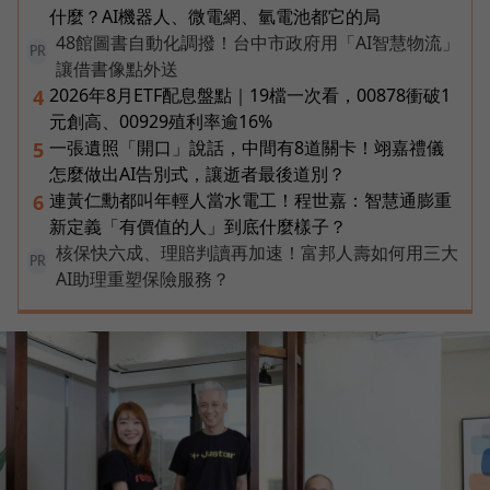
什麼？AI機器人、微電網、氫電池都它的局
48館圖書自動化調撥！台中市政府用「AI智慧物流」
PR
讓借書像點外送
2026年8月ETF配息盤點｜19檔一次看，00878衝破1
4
元創高、00929殖利率逾16%
一張遺照「開口」說話，中間有8道關卡！翊嘉禮儀
5
怎麼做出AI告別式，讓逝者最後道別？
連黃仁勳都叫年輕人當水電工！程世嘉：智慧通膨重
6
新定義「有價值的人」到底什麼樣子？
核保快六成、理賠判讀再加速！富邦人壽如何用三大
PR
AI助理重塑保險服務？