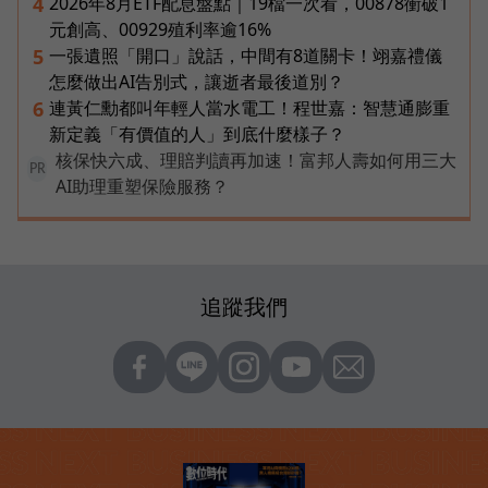
2026年8月ETF配息盤點｜19檔一次看，00878衝破1
4
元創高、00929殖利率逾16%
一張遺照「開口」說話，中間有8道關卡！翊嘉禮儀
5
怎麼做出AI告別式，讓逝者最後道別？
連黃仁勳都叫年輕人當水電工！程世嘉：智慧通膨重
6
新定義「有價值的人」到底什麼樣子？
核保快六成、理賠判讀再加速！富邦人壽如何用三大
PR
AI助理重塑保險服務？
追蹤我們