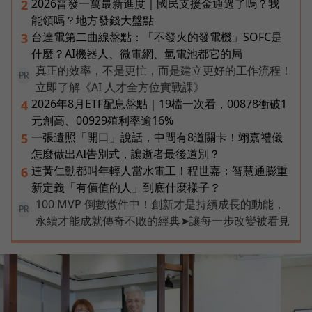
2026普發一萬最新進度｜國民支援金通過了嗎？我
2
能領嗎？地方發錢大盤點
台達電第二曲線盤點：「不發火的發電機」SOFC是
3
什麼？AI機器人、微電網、氫電池都它的局
真正的效率，不是更忙，而是建立更好的工作流程！
PR
立即了解《AI 人才全方位實戰課》
2026年8月ETF配息盤點｜19檔一次看，00878衝破1
4
元創高、00929殖利率逾16%
一張遺照「開口」說話，中間有8道關卡！翊嘉禮儀
5
怎麼做出AI告別式，讓逝者最後道別？
連黃仁勳都叫年輕人當水電工！程世嘉：智慧通膨重
6
新定義「有價值的人」到底什麼樣子？
100 MVP 倒數徵件中！創新才是持續成長的動能，
PR
永續才能成就傳奇不敗的經典➤讓每一步改變被看見