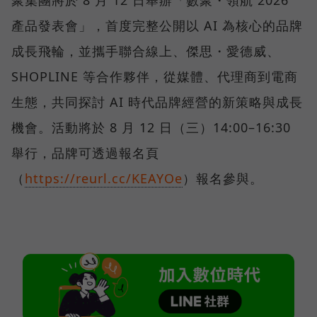
聚集團將於 8 月 12 日舉辦「數聚・領航 2026
產品發表會」，首度完整公開以 AI 為核心的品牌
成長飛輪，並攜手聯合線上、傑思・愛德威、
SHOPLINE 等合作夥伴，從媒體、代理商到電商
生態，共同探討 AI 時代品牌經營的新策略與成長
機會。活動將於 8 月 12 日（三）14:00–16:30
舉行，品牌可透過報名頁
（
https://reurl.cc/KEAYOe
）報名參與。