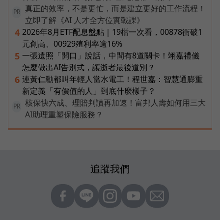
真正的效率，不是更忙，而是建立更好的工作流程！
PR
立即了解《AI 人才全方位實戰課》
2026年8月ETF配息盤點｜19檔一次看，00878衝破1
4
元創高、00929殖利率逾16%
一張遺照「開口」說話，中間有8道關卡！翊嘉禮儀
5
怎麼做出AI告別式，讓逝者最後道別？
連黃仁勳都叫年輕人當水電工！程世嘉：智慧通膨重
6
新定義「有價值的人」到底什麼樣子？
核保快六成、理賠判讀再加速！富邦人壽如何用三大
PR
AI助理重塑保險服務？
追蹤我們