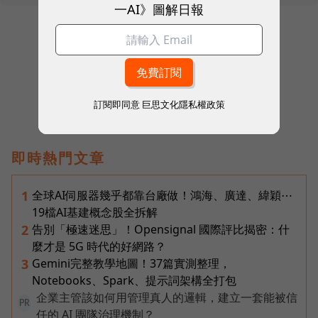
一AI》圖解日報
往下滑看下一篇文章
訂閱即同意
巨思文化隱私權政策
即時熱門文章
全球AI伺服器幾乎都靠台廠做！鴻海、廣達、緯穎⋯
1
19檔AI基建概念股全拆解
告別「極速迷思」！Opensignal 國際評比揭密：什
2
麼才是 5G 時代的好網路？
Gemini完整教學地圖！37篇實測整理，
3
Notebooks、Spark、提示詞架構全打包
企業主管該如何用管理真人的邏輯，建立一套能被信
PR
任的 AI 團隊治理機制？