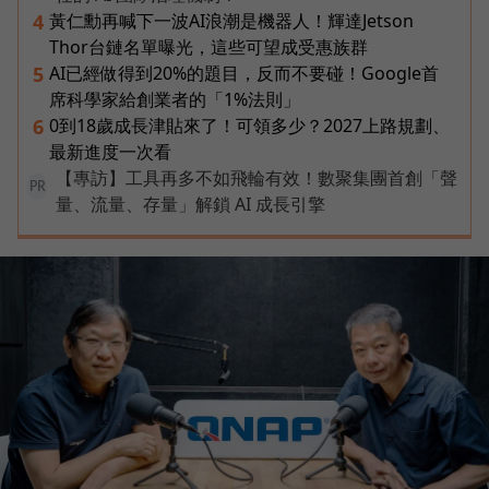
黃仁勳再喊下一波AI浪潮是機器人！輝達Jetson
4
Thor台鏈名單曝光，這些可望成受惠族群
AI已經做得到20%的題目，反而不要碰！Google首
5
席科學家給創業者的「1%法則」
0到18歲成長津貼來了！可領多少？2027上路規劃、
6
最新進度一次看
【專訪】工具再多不如飛輪有效！數聚集團首創「聲
PR
量、流量、存量」解鎖 AI 成長引擎