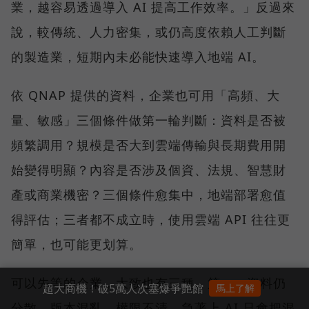
業，越容易透過導入 AI 提高工作效率。」反過來
說，較傳統、人力密集，或仍高度依賴人工判斷
的製造業，短期內未必能快速導入地端 AI。
依 QNAP 提供的資料，企業也可用「高頻、大
量、敏感」三個條件做第一輪判斷：資料是否被
頻繁調用？規模是否大到雲端傳輸與長期費用開
始變得明顯？內容是否涉及個資、法規、智慧財
產或商業機密？三個條件愈集中，地端部署愈值
得評估；三者都不成立時，使用雲端 API 往往更
簡單，也可能更划算。
可以先等的企業，大致也有三種。第一，資料仍
超大商機！破5萬人次塞爆爭艷館
馬上了解
分散、版本混亂、權限不清，急著上 AI 只會把混