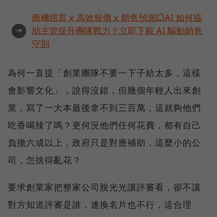
商機培育 x 高效報價 x 銷售預測💥AI 如何協
➜
助主管提升團隊戰力？立即下載 AI 驅動銷售
守則
為何一直提「創業團隊不要一下子給太多，這樣
會影響文化」，說得沒錯，但幾個年輕人出來創
業，寫了一大本最後拿不到三百萬，這就夠他們
吃香喝辣了嗎？更何況他們任何花費，都有自己
負擔六成以上，政府只是對應補助，這麼小的公
司，怎捨得亂花？
要求創業家把整家公司脫光光讓評審看，卻不讓
對方知道評審是誰，連換名片也不行，這合理