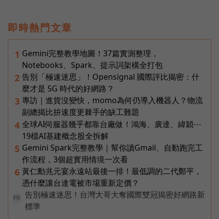
即時熱門文章
Gemini完整教學地圖！37篇實測整理，
1
Notebooks、Spark、提示詞架構全打包
告別「極速迷思」！Opensignal 國際評比揭密：什
2
麼才是 5G 時代的好網路？
專訪｜進貨沒變快，momo為何仍導入機器人？物流
3
副總揭比拚速度更棘手的缺工難題
全球AI伺服器幾乎都靠台廠做！鴻海、廣達、緯穎⋯
4
19檔AI基建概念股全拆解
Gemini Spark完整教學｜幫你讀Gmail、自動跑完工
5
作流程，3個超實用情境一次看
黃仁勳兆元宴永遠站最後一排！最低調的二代鄭平，
6
憑什麼讓台達電被市場重新定價？
告別極速迷思！台灣大哥大奪國際雙冠揭密好網路新
PR
標準