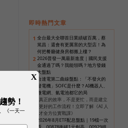
即時熱門文章
全台最大全聯首日業績破百萬，蔡
1
篤昌：還會有更厲害的大型店！為
何把餐廳健身房都搬上樓？
2026普發一萬最新進度｜國民支援
2
金通過了嗎？我能領嗎？地方發錢
大盤點
，
X
台達電第二曲線盤點：「不發火的
3
發電機」SOFC是什麼？AI機器人、
微電網、氫電池都它的局
展趨勢！
真正的效率，不是更忙，而是建立
PR
更好的工作流程！立即了解《AI 人
、《一天一
才全方位實戰課》
他
2026年8月ETF配息盤點｜19檔一次
4
看，00878衝破1元創高、00929殖