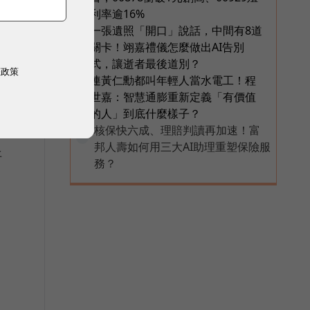
利率逾16%
一張遺照「開口」說話，中間有8道
5
關卡！翊嘉禮儀怎麼做出AI告別
式，讓逝者最後道別？
權政策
連黃仁勳都叫年輕人當水電工！程
6
世嘉：智慧通膨重新定義「有價值
的人」到底什麼樣子？
核保快六成、理賠判讀再加速！富
PR
邦人壽如何用三大AI助理重塑保險服
平
務？