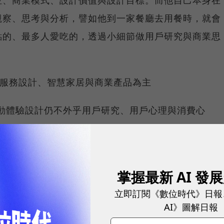
位、商業模式、設計價值與設計目標。而他自己本身在
觀察、思考與分析，譬如他到一家餐廳去用餐時，就會
點的、最多人愛吃的，透過小細節做用戶研究與商業思
以服務設計、智慧家居與商業產品為主
的時代，行動體驗設計仍不外乎用戶研究、用戶心理與消費心
是在服務設計、智慧家居設計，將會是未來發展的重點
開公司就是希望能獲得商業利益，因此商業產品一直是
更是如此。所以專注在透過極緻化的用戶體驗來提升產
掌握最新 AI 發
度商業搜索團隊未來致力達成的目標。
立即訂閱《數位時代》日報
AI》圖解日報
計論壇，方傳兵除了介紹百度商業搜索外，也將分享平時