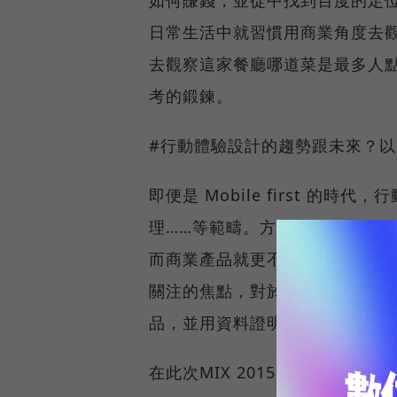
如何賺錢，並從中找到百度的定
日常生活中就習慣用商業角度去
去觀察這家餐廳哪道菜是最多人
考的鍛鍊。
#行動體驗設計的趨勢跟未來？
即便是 Mobile first 
理……等範疇。方傳兵指出特別
而商業產品就更不用說了；畢竟
關注的焦點，對於百度商業搜索
品，並用資料證明價值，亦是百
在此次MIX 2015行動體驗設