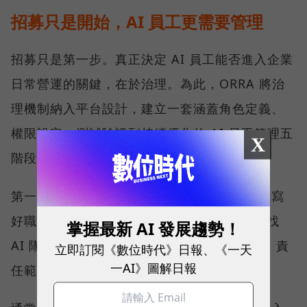
招募只是開始，AI 員工更需要管理
招募只是第一步。真正決定 AI 員工能否進入企業
日常營運的關鍵，在於治理。為此，ORRA 將治
理機制納入平台設計，建立一套涵蓋角色定義、
權限設定、測試驗證到持續優化的 AI 員工管理五
X
階段。
第一階段是定義角色，如同招募人才前必須先寫
好職務說明（Job Description），企業在尋找
掌握最新 AI 發展趨勢！
AI 隊友前，也必須先清楚界定它的工作內容、責
立即訂閱《數位時代》日報、《一天
一AI》圖解日報
任範圍與目標，再進入招募階段。