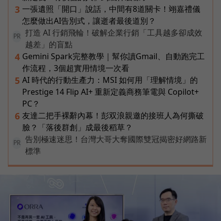
一張遺照「開口」說話，中間有8道關卡！翊嘉禮儀
3
怎麼做出AI告別式，讓逝者最後道別？
打造 AI 行銷飛輪！破解企業行銷「工具越多卻成效
PR
越差」的盲點
Gemini Spark完整教學｜幫你讀Gmail、自動跑完工
4
作流程，3個超實用情境一次看
AI 時代的行動生產力：MSI 如何用「理解情境」的
5
Prestige 14 Flip AI+ 重新定義商務筆電與 Copilot+
PC？
友達二把手裸辭內幕！彭双浪親邀的接班人為何撕破
6
臉？「落後群創」成最後稻草？
告別極速迷思！台灣大哥大奪國際雙冠揭密好網路新
PR
標準