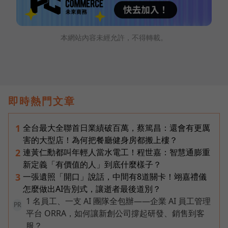
本網站內容未經允許，不得轉載。
即時熱門文章
全台最大全聯首日業績破百萬，蔡篤昌：還會有更厲
1
害的大型店！為何把餐廳健身房都搬上樓？
連黃仁勳都叫年輕人當水電工！程世嘉：智慧通膨重
2
新定義「有價值的人」到底什麼樣子？
一張遺照「開口」說話，中間有8道關卡！翊嘉禮儀
3
怎麼做出AI告別式，讓逝者最後道別？
1 名員工、一支 AI 團隊全包辦——企業 AI 員工管理
PR
平台 ORRA，如何讓新創公司撐起研發、銷售到客
服？