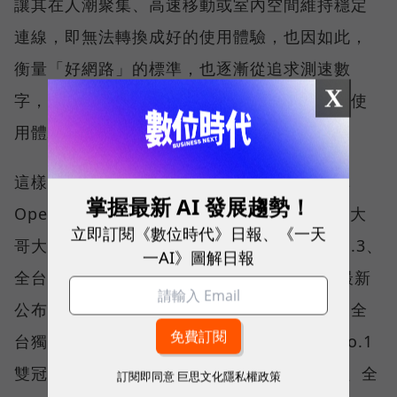
讓其在人潮聚集、高速移動或室內空間維持穩定
連線，即無法轉換成好的使用體驗，也因如此，
衡量「好網路」的標準，也逐漸從追求測速數
X
字，轉向任何時間、任何地點都能穩定連線的使
用體驗。
這樣的轉變，也反映在國際權威網路分析機構
掌握最新 AI 發展趨勢！
Opensignal 公布的評比結果。今年初，台灣大
立即訂閱《數位時代》日報、《一天
哥大不僅率先奪下「 4G／5G 在線率全球 No.3、
一AI》圖解日報
全台 No.1 」國際級榮譽，在 Opensignal 最新
公布的台灣行動網路體驗報告中，更一舉斬獲全
台獨有的「可靠性體驗」與「品質一致性」No.1
雙冠王，同時，包辦全台整體影音體驗 No.1、全
訂閱即同意
巨思文化隱私權政策