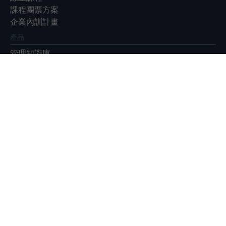
課程團票方案
企業內訓計畫
產品
管理知識庫
EventGO活動平台
展會
Meet Taipei 創新創業嘉年華
Meet Greater South
Future Commerce 未來商務展
|
|
|
|
|
|
關於我們
廣告合作
徵才
隱私權政策
ESG永續報告書
客服信箱：
service@bnext.com.tw
客服專線：886-2-87716326
服務時間：週一 ～ 週五：09:30~12:00；13:30~17:00