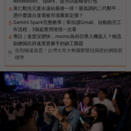
Notebooks、Spark、提示詞架構全打包
黃仁勳兆元宴永遠站最後一排！最低調的二代鄭平，
4
憑什麼讓台達電被市場重新定價？
Gemini Spark完整教學｜幫你讀Gmail、自動跑完工
5
作流程，3個超實用情境一次看
專訪｜進貨沒變快，momo為何仍導入機器人？物流
6
副總揭比拚速度更棘手的缺工難題
告別極速迷思！台灣大哥大奪國際雙冠揭密好網路新
PR
標準