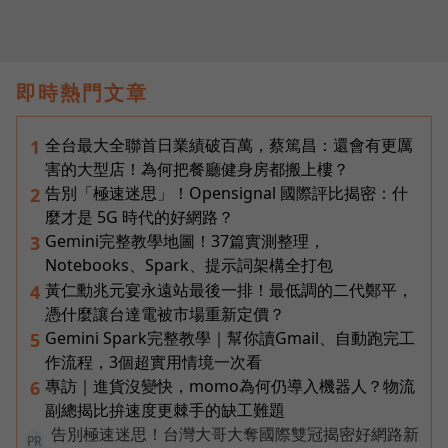
即時熱門文章
全台最大全聯首日業績破百萬，蔡篤昌：還會有更厲
1
害的大型店！為何把餐廳健身房都搬上樓？
告別「極速迷思」！Opensignal 國際評比揭密：什
2
麼才是 5G 時代的好網路？
Gemini完整教學地圖！37篇實測整理，
3
Notebooks、Spark、提示詞架構全打包
黃仁勳兆元宴永遠站最後一排！最低調的二代鄭平，
4
憑什麼讓台達電被市場重新定價？
Gemini Spark完整教學｜幫你讀Gmail、自動跑完工
5
作流程，3個超實用情境一次看
專訪｜進貨沒變快，momo為何仍導入機器人？物流
6
副總揭比拚速度更棘手的缺工難題
告別極速迷思！台灣大哥大奪國際雙冠揭密好網路新
PR