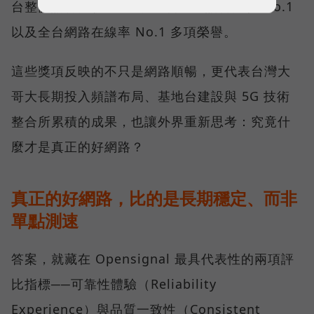
台整體語音體驗 No.1、全台 5G 語音體驗 No.1
以及全台網路在線率 No.1 多項榮譽。
這些獎項反映的不只是網路順暢，更代表台灣大
哥大長期投入頻譜布局、基地台建設與 5G 技術
整合所累積的成果，也讓外界重新思考：究竟什
麼才是真正的好網路？
真正的好網路，比的是長期穩定、而非
單點測速
答案，就藏在 Opensignal 最具代表性的兩項評
比指標──可靠性體驗（Reliability
Experience）與品質一致性（Consistent