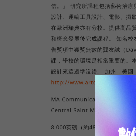
信。」 研究所課程包括藝術治療
設計、運輸工具設計、電影、攝
在歐洲瑞典亦有分校。提供高品
和概念發展後完成課程。 知名校
告獎項中獲獎無數的龔友誠（Dav
課，學校的環境是相當重要的。
設計來這邊準沒錯。 加州，美國
http://www.artcenter.edu/acc
MA Communication Desi
Central Saint Martins Co
8,000英磅（約480,000新台