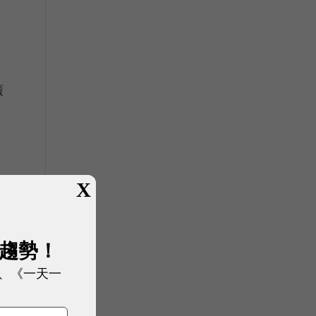
廣
X
展趨勢！
、《一天一