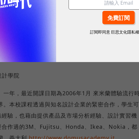
供最多元及廣泛的學士至研究生學位課程，為英國藝術
學生挑戰傳統，知名畢業生包括有迪奧、紀梵希首席服
者及創新者。主要提供有四大主流，如藝術、紡織、時
訂閱即同意
巨思文化隱私
 倫敦，英國
uk/MetaArea.asp?ma=3
s設計學院
台幣） 一年，最近開課日期為2006年1月 來米蘭體驗流行
界。本校課程透過與知名設計企業的緊密合作，學生可
務經驗，也藉由提供產品及市場分析經驗、設計實習機
的3M、Fujitsu、Honda、Ikea、Nokia，都
蘭，義大利
http://www.domusacademy.it