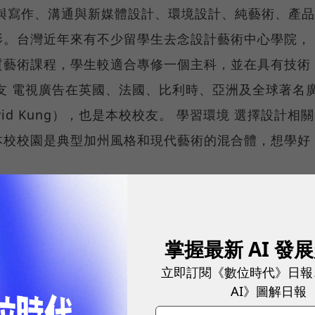
與寫作、溝通與新媒體設計、環境設計、純藝術、產品
影。台灣近年來有不少留學生去念設計藝術中心學院，
質藝術課程，學生較適合專修一個主科，並在具有技術
友 電視廣告在英國、法國、比利時、亞洲及全球著名
id Kung），也是本校校友。 學習環境 選擇設計相關
本校校園是典型加州風格和現代藝術的混合體，想學好
d/programs/graduate/industrial.jsp
gn傳播設計碩士課程
掌握最新 AI 發
llege of Art and Design 中央聖馬丁藝術與設計學院
立即訂閱《數位時代》日報
AI》圖解日報
幣） 二年，每年11月到4月 重視設計的哲學思考 為倫敦藝