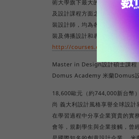
術大學旗下最大的藝術大學，提
及設計課程方面之首。學校鼓勵
裝設計師，均為各行各業的領導
裝及傳播設計和表演舞台設計等。
http://courses.csm.arts.ac.
Master in Design設計碩士課程
Domus Academy 米蘭Domu
18,600歐元（約744,000新
尚 義大利設計風格享譽全球設計
在學習過程中分享企業寶貴的實
會等，規劃學生與企業接觸，曾經合作過
是國際知名的創意設計企業。 米