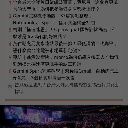
全台最大全聯首日業績破百萬，蔡篤昌：還會有更厲
1
害的大型店！為何把餐廳健身房都搬上樓？
Gemini完整教學地圖！37篇實測整理，
2
Notebooks、Spark、提示詞架構全打包
告別「極速迷思」！Opensignal 國際評比揭密：什
3
麼才是 5G 時代的好網路？
黃仁勳兆元宴永遠站最後一排！最低調的二代鄭平，
4
憑什麼讓台達電被市場重新定價？
專訪｜進貨沒變快，momo為何仍導入機器人？物流
5
副總揭比拚速度更棘手的缺工難題
Gemini Spark完整教學｜幫你讀Gmail、自動跑完工
6
作流程，3個超實用情境一次看
告別極速迷思！台灣大哥大奪國際雙冠揭密好網路新
PR
標準