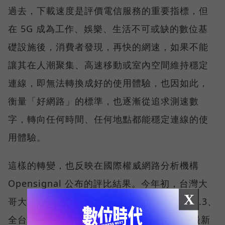
過去，下載速度是評價電信服務的重要指標，但
在 5G 成為工作、娛樂、生活不可或缺的數位基
礎設施後，消費者發現，再快的網速，如果不能
讓其在人潮聚集、高速移動或室內空間維持穩定
連線，即無法轉換成好的使用體驗，也因如此，
衡量「好網路」的標準，也逐漸從追求測速數
字，轉向任何時間、任何地點都能穩定連線的使
用體驗。
這樣的轉變，也反映在國際權威網路分析機構
Opensignal 公布的評比結果。今年初，台灣大
X
哥大不僅率先奪下「 4G／5G 在線率全球 No.3、
全台 No.1 」國際級榮譽，在 Opensignal 最新