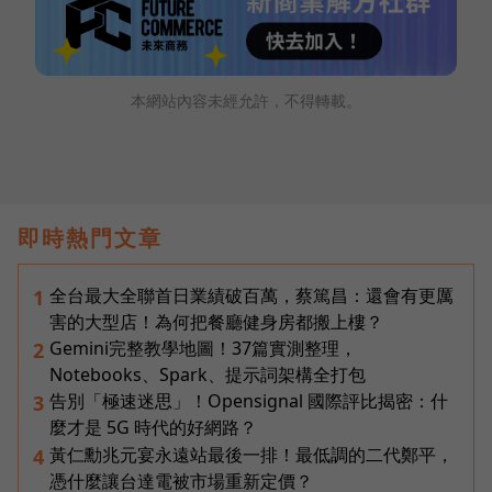
本網站內容未經允許，不得轉載。
即時熱門文章
全台最大全聯首日業績破百萬，蔡篤昌：還會有更厲
1
害的大型店！為何把餐廳健身房都搬上樓？
Gemini完整教學地圖！37篇實測整理，
2
Notebooks、Spark、提示詞架構全打包
告別「極速迷思」！Opensignal 國際評比揭密：什
3
麼才是 5G 時代的好網路？
黃仁勳兆元宴永遠站最後一排！最低調的二代鄭平，
4
憑什麼讓台達電被市場重新定價？