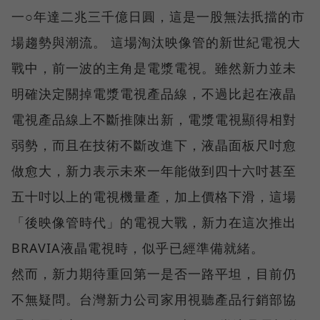
一○年達二兆三千億日圓，這是一股無法扺擋的市
場趨勢與潮流。 這場淘汰映像管的新世紀電視大
戰中，前一波的主角是電漿電視。雖然新力並未
明確決定關掉電漿電視產品線，不過比起在液晶
電視產品線上不斷推陳出新，電漿電視顯得相對
弱勢，而且在技術不斷改進下，液晶面板尺吋愈
做愈大，新力表示未來一年能做到四十六吋甚至
五十吋以上的電視機量產，加上價格下滑，這場
「後映像管時代」的電視大戰，新力在這次推出
BRAVIA液晶電視時，似乎已經準備就緒。
然而，新力期待重回第一是否一路平坦，目前仍
不無疑問。台灣新力公司家用視聽產品行銷部協