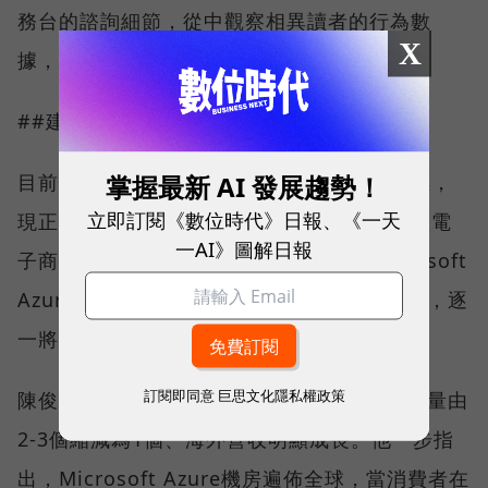
務台的諮詢細節，從中觀察相異讀者的行為數
X
據，進而在需求中創造無可替代的新服務。
##建立在地化服務，布局跨境商城
掌握最新 AI 發展趨勢！
目前，金石堂已完成商品通與行銷通兩大目標，
立即訂閱《數位時代》日報、《一天
現正朝會員通與價格通努力中，同時，金石堂電
一AI》圖解日報
子商務網站的多媒體介面也已經移轉至Microsoft
Azure雲端平台，下一步將根據資訊機密程度，逐
一將網站服務放到雲端平台上。
訂閱即同意
巨思文化隱私權政策
陳俊雄表示，採用Azure後最大好處是機房數量由
2-3個縮減為1個、海外營收明顯成長。他一步指
出，Microsoft Azure機房遍佈全球，當消費者在