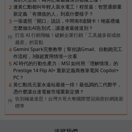
連黃仁勳都叫年輕人當水電工！程世嘉：智慧通膨重
2
新定義「有價值的人」到底什麼樣子？
一張遺照「開口」說話，中間有8道關卡！翊嘉禮儀
3
怎麼做出AI告別式，讓逝者最後道別？
打造 AI 行銷飛輪！破解企業行銷「工具越多卻成效
PR
越差」的盲點
Gemini Spark完整教學｜幫你讀Gmail、自動跑完工
4
作流程，3個超實用情境一次看
AI 時代的行動生產力：MSI 如何用「理解情境」的
5
Prestige 14 Flip AI+ 重新定義商務筆電與 Copilot+
PC？
黃仁勳兆元宴永遠站最後一排！最低調的二代鄭平，
6
憑什麼讓台達電被市場重新定價？
告別極速迷思！台灣大哥大奪國際雙冠揭密好網路新
PR
標準
追蹤我們