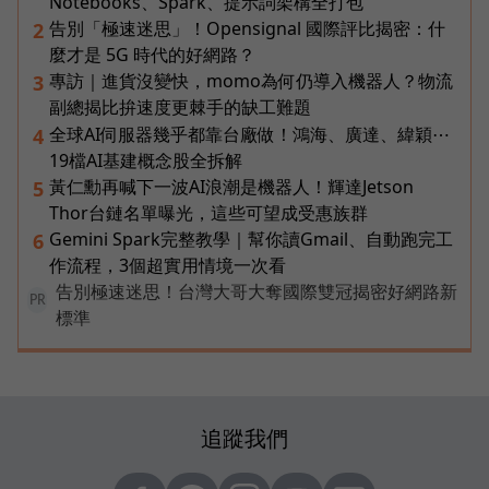
Notebooks、Spark、提示詞架構全打包
告別「極速迷思」！Opensignal 國際評比揭密：什
2
麼才是 5G 時代的好網路？
專訪｜進貨沒變快，momo為何仍導入機器人？物流
3
副總揭比拚速度更棘手的缺工難題
全球AI伺服器幾乎都靠台廠做！鴻海、廣達、緯穎⋯
4
19檔AI基建概念股全拆解
黃仁勳再喊下一波AI浪潮是機器人！輝達Jetson
5
Thor台鏈名單曝光，這些可望成受惠族群
Gemini Spark完整教學｜幫你讀Gmail、自動跑完工
6
作流程，3個超實用情境一次看
告別極速迷思！台灣大哥大奪國際雙冠揭密好網路新
PR
標準
追蹤我們