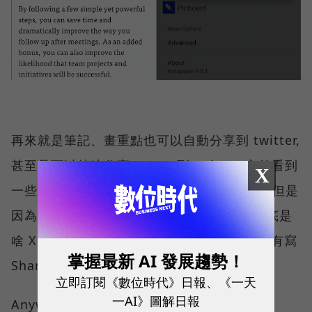
再來就是筆記、畫重點也可以自動分享到 twitter,
甚至是可以特地分享 quote 到 twitter, 之前看到
X
一些推友分享覺得「這什麼? 感覺好厲害!」, 但是
因為太忙, 所以也根本沒時間追後續, 研究倒底是
啥 XD 但是我現在終於發現, 圖片右下角分明有寫
掌握最新 AI 發展趨勢！
Shared via Instapaper 啊 ... 我的天啊。
立即訂閱《數位時代》日報、《一天
一AI》圖解日報
Anyway, 看起來真的很不錯吧!