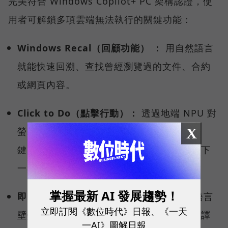
完美符合 Windows Copilot+ PC 架構認證，使
用者可解鎖多項雲端無法執行的關鍵功能：
Windows Recal（回顧功能） ：
用自然語言
就能快速回溯、查找曾經瀏覽過的文件、合約
或網頁內容。
Click to Do（點擊行動）：
透過地端 NPU 對
X
螢幕內容的即時理解，使用者只要按下快捷
鍵，就能讓系統智慧偵測、分析，預測你的下
一步行動，快速啟動後續工作流程。
掌握最新 AI 發展趨勢！
即時字幕翻譯（Live Captions）：
打破語言
立即訂閱《數位時代》日報、《一天
壁壘，跨國視訊會議時，即時將多國語言翻譯
一AI》圖解日報