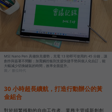
MSI Nano Pen 具備快充優勢，充電 13 秒即可使用約 45 分鐘，讓
創作與簽署不間斷；加寬觸控板則支援快捷手勢與個人化自訂，能
大幅減少切換鍵鼠的時間，效率全面提升。
圖／ 數位時代
30 小時超長續航，打造行動辦公的黃
金組合
對於頻繁移動的自由工作者、業務主管或新創創