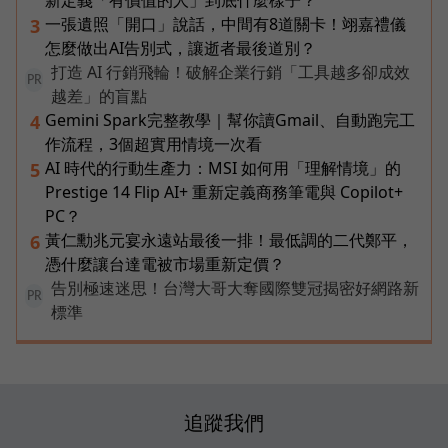
新定義「有價值的人」到底什麼樣子？
一張遺照「開口」說話，中間有8道關卡！翊嘉禮儀
3
怎麼做出AI告別式，讓逝者最後道別？
打造 AI 行銷飛輪！破解企業行銷「工具越多卻成效
PR
越差」的盲點
Gemini Spark完整教學｜幫你讀Gmail、自動跑完工
4
作流程，3個超實用情境一次看
AI 時代的行動生產力：MSI 如何用「理解情境」的
5
Prestige 14 Flip AI+ 重新定義商務筆電與 Copilot+
PC？
黃仁勳兆元宴永遠站最後一排！最低調的二代鄭平，
6
憑什麼讓台達電被市場重新定價？
告別極速迷思！台灣大哥大奪國際雙冠揭密好網路新
PR
標準
追蹤我們