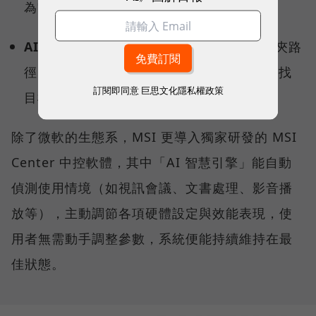
為繁體中文。
AI 智慧搜尋：
不需要精確記住檔名或資料夾路
徑，用自然語言就能從茫茫資料海中精準查找
訂閱即同意
巨思文化隱私權政策
目標檔案。
除了微軟的生態系，MSI 更導入獨家研發的 MSI
Center 中控軟體，其中「AI 智慧引擎」能自動
偵測使用情境（如視訊會議、文書處理、影音播
放等），主動調節各項硬體設定與效能表現，使
用者無需動手調整參數，系統便能持續維持在最
佳狀態。