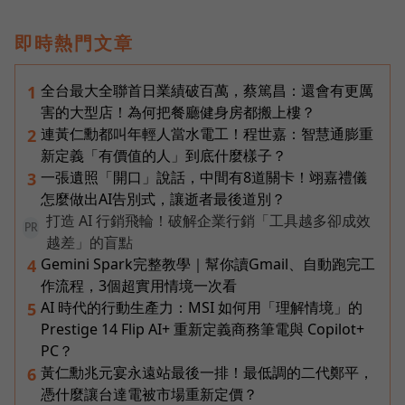
即時熱門文章
全台最大全聯首日業績破百萬，蔡篤昌：還會有更厲
1
害的大型店！為何把餐廳健身房都搬上樓？
連黃仁勳都叫年輕人當水電工！程世嘉：智慧通膨重
2
新定義「有價值的人」到底什麼樣子？
一張遺照「開口」說話，中間有8道關卡！翊嘉禮儀
3
怎麼做出AI告別式，讓逝者最後道別？
打造 AI 行銷飛輪！破解企業行銷「工具越多卻成效
PR
越差」的盲點
Gemini Spark完整教學｜幫你讀Gmail、自動跑完工
4
作流程，3個超實用情境一次看
AI 時代的行動生產力：MSI 如何用「理解情境」的
5
Prestige 14 Flip AI+ 重新定義商務筆電與 Copilot+
PC？
黃仁勳兆元宴永遠站最後一排！最低調的二代鄭平，
6
憑什麼讓台達電被市場重新定價？