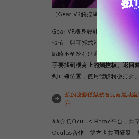
（Gear VR觸控區。圖片來源
Gear VR機身設計除了觸控
轉輪」與可拆式泡綿設計。記者實
戲時不至於有延遲狀況發生，
不
手要找到機身上的觸控板、返回
到正確位置
，使用體驗稍微打折
你的改變值得被看見🔥最具全
➜
定
##介接Oculus Home平台，共
Oculus合作，雙方也共同研發