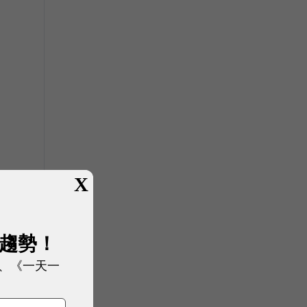
X
展趨勢！
、《一天一