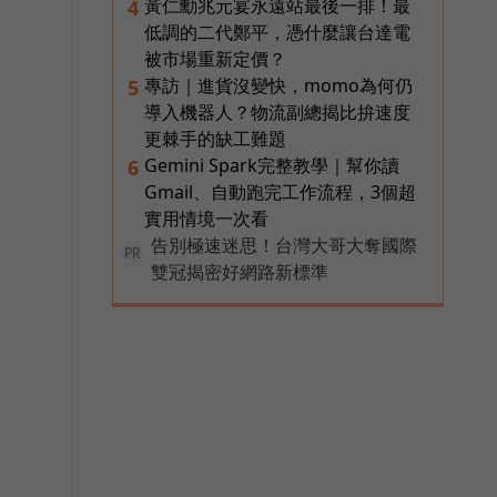
黃仁勳兆元宴永遠站最後一排！最
4
低調的二代鄭平，憑什麼讓台達電
被市場重新定價？
專訪｜進貨沒變快，momo為何仍
5
導入機器人？物流副總揭比拚速度
更棘手的缺工難題
Gemini Spark完整教學｜幫你讀
6
Gmail、自動跑完工作流程，3個超
實用情境一次看
告別極速迷思！台灣大哥大奪國際
PR
雙冠揭密好網路新標準