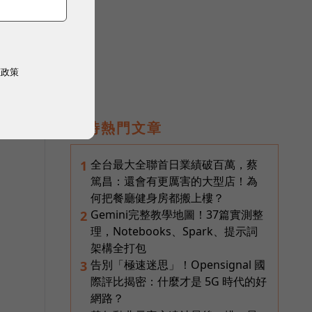
權政策
即時熱門文章
全台最大全聯首日業績破百萬，蔡
1
篤昌：還會有更厲害的大型店！為
何把餐廳健身房都搬上樓？
Gemini完整教學地圖！37篇實測整
2
理，Notebooks、Spark、提示詞
架構全打包
告別「極速迷思」！Opensignal 國
3
際評比揭密：什麼才是 5G 時代的好
、
網路？