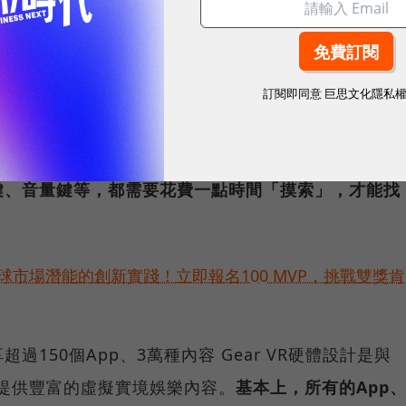
：蘇宇庭攝影。）
十字區域外，還包括「返回鍵」、「音量鈕」、「焦距調整
訂閱即同意
巨思文化隱私
測Gear VR各項機身功能，觸控應用尚稱靈敏，玩遊
過戴上Gear VR進入虛擬世界後，仍然處在真實世界的
鍵、音量鍵等，都需要花費一點時間「摸索」，才能找
。
球市場潛能的創新實踐！立即報名100 MVP，挑戰雙獎肯
享超過150個App、3萬種內容 Gear VR硬體設計是與
、提供豐富的虛擬實境娛樂內容。
基本上，所有的App