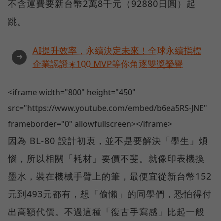
不含運費要新台幣2萬8千元（92880日圓）起
跳。
AI提升效率，永續決定未來！全球永續指標
➜
企業認證☀️100 MVP等你角逐雙獎榮譽
<iframe width="800" height="450"
src="https://www.youtube.com/embed/b6ea5RS-JNE"
frameborder="0" allowfullscreen></iframe>
因為 BL-80 設計初衷，並不是要解決「學生」煩
惱，所以相關「耗材」要價不斐。就像印表機換
墨水，裝在機械手臂上的筆，最便宜從新台幣152
元到493元都有，想「偷懶」的同學們，恐怕得付
出高額代價。不過這種「復古手寫感」比起一般