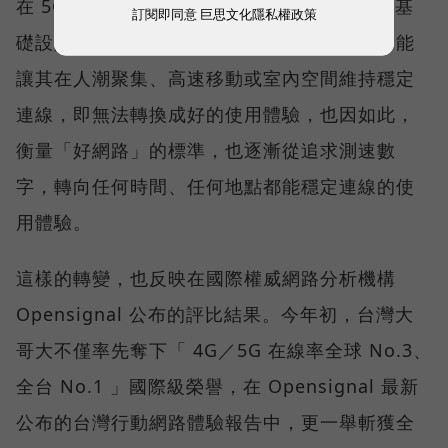
在 5G 成為工作、娛樂、生活不可或缺的數位基
訂閱即同意
巨思文化隱私權政策
礎設施後，消費者發現，再快的網速，如果不能
讓其在人潮聚集、高速移動或室內空間維持穩定
連線，即無法轉換成好的使用體驗，也因如此，
衡量「好網路」的標準，也逐漸從追求測速數
字，轉向任何時間、任何地點都能穩定連線的使
用體驗。
這樣的轉變，也反映在國際權威網路分析機構
Opensignal 公布的評比結果。今年初，台灣大
哥大不僅率先奪下「 4G／5G 在線率全球 No.3、
全台 No.1 」國際級榮譽，在 Opensignal 最新
公布的台灣行動網路體驗報告中，更一舉斬獲全