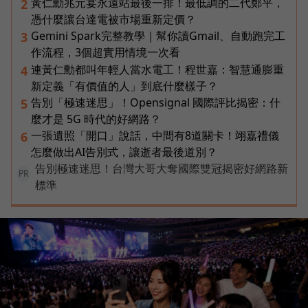
黃仁勳兆元宴永遠站最後一排！最低調的二代鄭平，
2
憑什麼讓台達電被市場重新定價？
Gemini Spark完整教學｜幫你讀Gmail、自動跑完工
3
作流程，3個超實用情境一次看
連黃仁勳都叫年輕人當水電工！程世嘉：智慧通膨重
4
新定義「有價值的人」到底什麼樣子？
告別「極速迷思」！Opensignal 國際評比揭密：什
5
麼才是 5G 時代的好網路？
一張遺照「開口」說話，中間有8道關卡！翊嘉禮儀
6
怎麼做出AI告別式，讓逝者最後道別？
告別極速迷思！台灣大哥大奪國際雙冠揭密好網路新
PR
標準