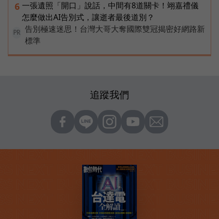
一張遺照「開口」說話，中間有8道關卡！翊嘉禮儀
6
怎麼做出AI告別式，讓逝者最後道別？
告別極速迷思！台灣大哥大奪國際雙冠揭密好網路新
PR
標準
追蹤我們