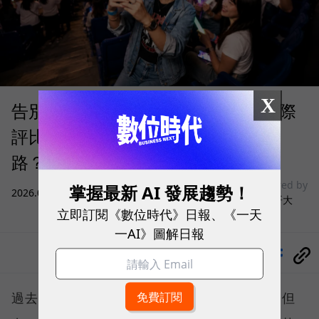
X
告別「極速迷思」！Opensignal 國際
評比揭密：什麼才是 5G 時代的好網
路？
sponsored by
掌握最新 AI 發展趨勢！
2026.08.03
|
3C生活
台灣大哥大
立即訂閱《數位時代》日報、《一天
一AI》圖解日報
分享
過去，下載速度是評價電信服務的重要指標，但