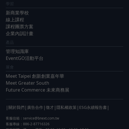
學習
新商業學校
線上課程
課程團票方案
企業內訓計畫
產品
管理知識庫
EventGO活動平台
展會
Meet Taipei 創新創業嘉年華
Meet Greater South
Future Commerce 未來商務展
|
|
|
|
|
|
關於我們
廣告合作
徵才
隱私權政策
ESG永續報告書
客服信箱：
service@bnext.com.tw
客服專線：886-2-87716326