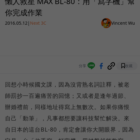
懶人救星 MAX BL-80：用「寫字機」幫
你完成作業
2016.05.12
|
Next 3C
Vincent Wu
分享
收藏
回想小時候國文課，因為沒背熟名詞註釋，被老
師罰抄一百遍痛苦的回憶；又或者是逢年過節、
辦婚禮前，同樣地址得寫上無數次。如果你痛恨
自己「動筆」，凡事都想要讓科技幫忙解決。來
自日本的這台BL-80，肯定會讓你大開眼界，因為