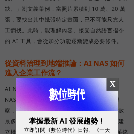
缺。」劉文義舉例，當照片累積到 10 萬、20 萬
張，要找出其中幾張特定畫面，已不可能只靠人
工翻找。此時，能理解內容、接受自然語言指令
的 AI 工具，會從加分功能逐漸變成必要條件。
從資料治理到地端推論：AI NAS 如何
進入企業工作流？
X
AI NAS 不是「多了 AI 功能的 NAS」，而是
NAS 在企業工作流裡換了位置。 依 QNAP 觀
察，目前客戶大致分布在一條導入光譜上。人數
掌握最新 AI 發展趨勢！
最多的一群，仍在把資料集中、分類、清理與建
立即訂閱《數位時代》日報、《一天
立權限。這一步看似與 AI 無關，卻決定後續系統