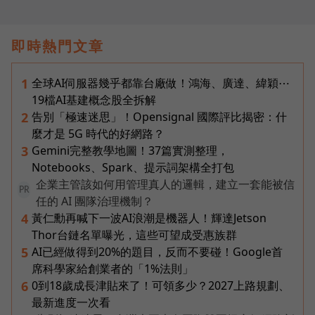
即時熱門文章
全球AI伺服器幾乎都靠台廠做！鴻海、廣達、緯穎⋯
1
19檔AI基建概念股全拆解
告別「極速迷思」！Opensignal 國際評比揭密：什
2
麼才是 5G 時代的好網路？
Gemini完整教學地圖！37篇實測整理，
3
Notebooks、Spark、提示詞架構全打包
企業主管該如何用管理真人的邏輯，建立一套能被信
PR
任的 AI 團隊治理機制？
黃仁勳再喊下一波AI浪潮是機器人！輝達Jetson
4
Thor台鏈名單曝光，這些可望成受惠族群
AI已經做得到20%的題目，反而不要碰！Google首
5
席科學家給創業者的「1%法則」
0到18歲成長津貼來了！可領多少？2027上路規劃、
6
最新進度一次看