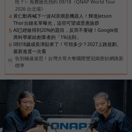
性？✨ 免費搶先預約 09/18《QNAP World Tour
2026 台北場》
黃仁勳再喊下一波AI浪潮是機器人！輝達Jetson
4
Thor台鏈名單曝光，這些可望成受惠族群
AI已經做得到20%的題目，反而不要碰！Google首
5
席科學家給創業者的「1%法則」
0到18歲成長津貼來了！可領多少？2027上路規劃、
6
最新進度一次看
告別極速迷思！台灣大哥大奪國際雙冠揭密好網路新
PR
標準