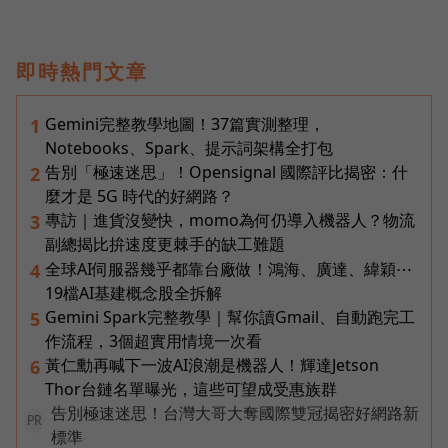
即時熱門文章
Gemini完整教學地圖！37篇實測整理，
1
Notebooks、Spark、提示詞架構全打包
告別「極速迷思」！Opensignal 國際評比揭密：什
2
麼才是 5G 時代的好網路？
專訪｜進貨沒變快，momo為何仍導入機器人？物流
3
副總揭比拚速度更棘手的缺工難題
全球AI伺服器幾乎都靠台廠做！鴻海、廣達、緯穎⋯
4
19檔AI基建概念股全拆解
Gemini Spark完整教學｜幫你讀Gmail、自動跑完工
5
作流程，3個超實用情境一次看
黃仁勳再喊下一波AI浪潮是機器人！輝達Jetson
6
Thor台鏈名單曝光，這些可望成受惠族群
告別極速迷思！台灣大哥大奪國際雙冠揭密好網路新
PR
標準