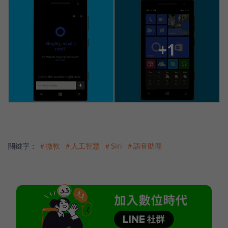
+1
關鍵字：
＃微軟
＃人工智慧
＃Siri
＃語音助理