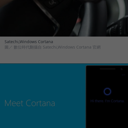
Satechi,Windows Cortana
圖／ 數位時代翻攝自 Satechi,Windows Cortana 官網