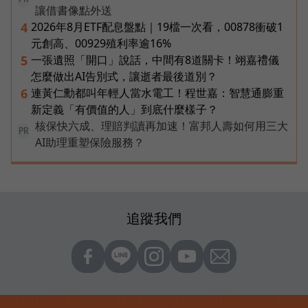
讓借書像點外送
2026年8月ETF配息盤點｜19檔一次看，00878衝破1
4
元創高、00929殖利率逾16%
一張遺照「開口」說話，中間有8道關卡！翊嘉禮儀
5
怎麼做出AI告別式，讓逝者最後道別？
連黃仁勳都叫年輕人當水電工！程世嘉：智慧通膨重
6
新定義「有價值的人」到底什麼樣子？
核保快六成、理賠判讀再加速！富邦人壽如何用三大
PR
AI助理重塑保險服務？
追蹤我們