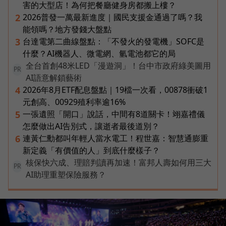
害的大型店！為何把餐廳健身房都搬上樓？
2026普發一萬最新進度｜國民支援金通過了嗎？我
2
能領嗎？地方發錢大盤點
台達電第二曲線盤點：「不發火的發電機」SOFC是
3
什麼？AI機器人、微電網、氫電池都它的局
全台首創48米LED「漫遊洞」！台中市政府綠美圖用
PR
AI語意解鎖藝術
2026年8月ETF配息盤點｜19檔一次看，00878衝破1
4
元創高、00929殖利率逾16%
一張遺照「開口」說話，中間有8道關卡！翊嘉禮儀
5
怎麼做出AI告別式，讓逝者最後道別？
連黃仁勳都叫年輕人當水電工！程世嘉：智慧通膨重
6
新定義「有價值的人」到底什麼樣子？
核保快六成、理賠判讀再加速！富邦人壽如何用三大
PR
AI助理重塑保險服務？