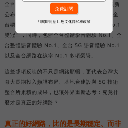
全台 No.1 」國際級榮譽，在 Opensignal 最新
公布的台灣行動網路體驗報告中，更一舉斬獲全
訂閱即同意
巨思文化隱私權政策
台獨有的「可靠性體驗」與「品質一致性」No.1
雙冠王，同時，包辦全台整體影音體驗 No.1、全
台整體語音體驗 No.1、全台 5G 語音體驗 No.1
以及全台網路在線率 No.1 多項榮譽。
這些獎項反映的不只是網路順暢，更代表台灣大
哥大長期投入頻譜布局、基地台建設與 5G 技術
整合所累積的成果，也讓外界重新思考：究竟什
麼才是真正的好網路？
真正的好網路，比的是長期穩定、而非