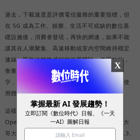
過去，下載速度是評價電信服務的重要指標，但
在 5G 成為工作、娛樂、生活不可或缺的數位基
礎設施後，消費者發現，再快的網速，如果不能
讓其在人潮聚集、高速移動或室內空間維持穩定
連線，即無法轉換成好的使用體驗，也因如此，
X
衡量「好網路」的標準，也逐漸從追求測速數
字，轉向任何時間、任何地點都能穩定連線的使
用體驗。
掌握最新 AI 發展趨勢！
這樣的轉變，也反映在國際權威網路分析機構
立即訂閱《數位時代》日報、《一天
一AI》圖解日報
Opensignal 公布的評比結果。今年初，台灣大
哥大不僅率先奪下「 4G／5G 在線率全球 No.3、