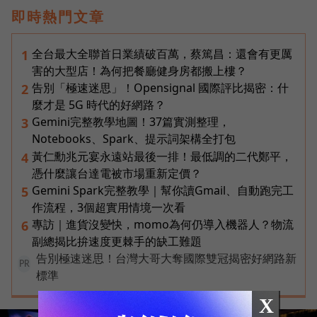
即時熱門文章
全台最大全聯首日業績破百萬，蔡篤昌：還會有更厲
1
害的大型店！為何把餐廳健身房都搬上樓？
告別「極速迷思」！Opensignal 國際評比揭密：什
2
麼才是 5G 時代的好網路？
Gemini完整教學地圖！37篇實測整理，
3
Notebooks、Spark、提示詞架構全打包
黃仁勳兆元宴永遠站最後一排！最低調的二代鄭平，
4
憑什麼讓台達電被市場重新定價？
Gemini Spark完整教學｜幫你讀Gmail、自動跑完工
5
作流程，3個超實用情境一次看
專訪｜進貨沒變快，momo為何仍導入機器人？物流
6
副總揭比拚速度更棘手的缺工難題
告別極速迷思！台灣大哥大奪國際雙冠揭密好網路新
PR
標準
X