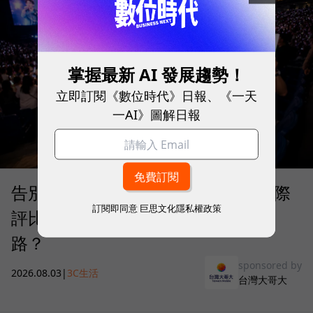
掌握最新 AI 發展趨勢！
立即訂閱《數位時代》日報、《一天
一AI》圖解日報
告別「極速迷思」！Opensignal 國際
訂閱即同意
巨思文化隱私權政策
評比揭密：什麼才是 5G 時代的好網
路？
sponsored by
2026.08.03
|
3C生活
台灣大哥大