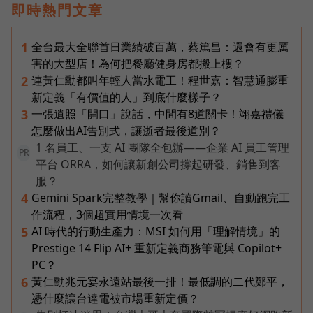
即時熱門文章
全台最大全聯首日業績破百萬，蔡篤昌：還會有更厲
1
害的大型店！為何把餐廳健身房都搬上樓？
連黃仁勳都叫年輕人當水電工！程世嘉：智慧通膨重
2
新定義「有價值的人」到底什麼樣子？
一張遺照「開口」說話，中間有8道關卡！翊嘉禮儀
3
怎麼做出AI告別式，讓逝者最後道別？
1 名員工、一支 AI 團隊全包辦——企業 AI 員工管理
PR
平台 ORRA，如何讓新創公司撐起研發、銷售到客
服？
Gemini Spark完整教學｜幫你讀Gmail、自動跑完工
4
作流程，3個超實用情境一次看
AI 時代的行動生產力：MSI 如何用「理解情境」的
5
Prestige 14 Flip AI+ 重新定義商務筆電與 Copilot+
PC？
黃仁勳兆元宴永遠站最後一排！最低調的二代鄭平，
6
憑什麼讓台達電被市場重新定價？