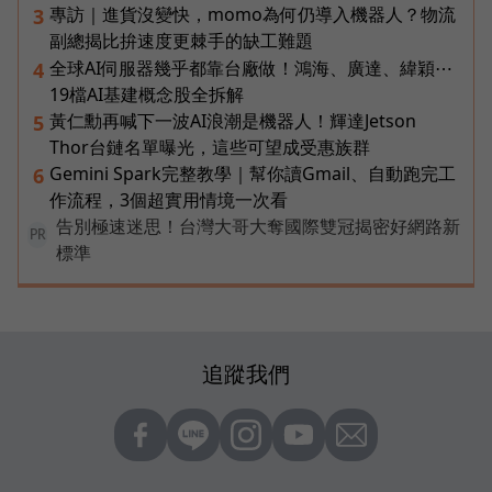
專訪｜進貨沒變快，momo為何仍導入機器人？物流
3
副總揭比拚速度更棘手的缺工難題
全球AI伺服器幾乎都靠台廠做！鴻海、廣達、緯穎⋯
4
19檔AI基建概念股全拆解
黃仁勳再喊下一波AI浪潮是機器人！輝達Jetson
5
Thor台鏈名單曝光，這些可望成受惠族群
Gemini Spark完整教學｜幫你讀Gmail、自動跑完工
6
作流程，3個超實用情境一次看
告別極速迷思！台灣大哥大奪國際雙冠揭密好網路新
PR
標準
追蹤我們