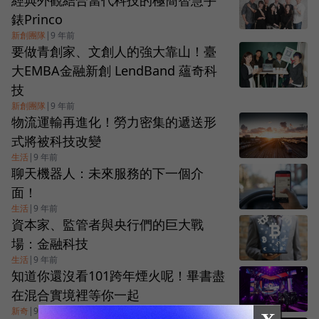
經典外觀結合當代科技的極簡智慧手
錶Princo
新創團隊
|
9 年前
要做青創家、文創人的強大靠山！臺
大EMBA金融新創 LendBand 蘊奇科
技
新創團隊
|
9 年前
物流運輸再進化！勞力密集的遞送形
式將被科技改變
生活
|
9 年前
聊天機器人：未來服務的下一個介
面！
生活
|
9 年前
資本家、監管者與央行們的巨大戰
場：金融科技
生活
|
9 年前
知道你還沒看101跨年煙火呢！畢書盡
在混合實境裡等你一起
新奇
|
9 年前