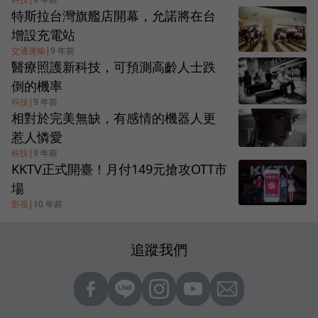
特斯拉台灣旗艦店開幕，允諾將在台
增設充電站
交通運輸
|
9 年前
醫療照護新科技，可預測高齡人士跌
倒的機率
科技
|
9 年前
相對於完美無缺，有感情的機器人更
惹人憐愛
科技
|
9 年前
KKTV正式開臺！月付149元搶攻OTT市
場
影視
|
10 年前
追蹤我們