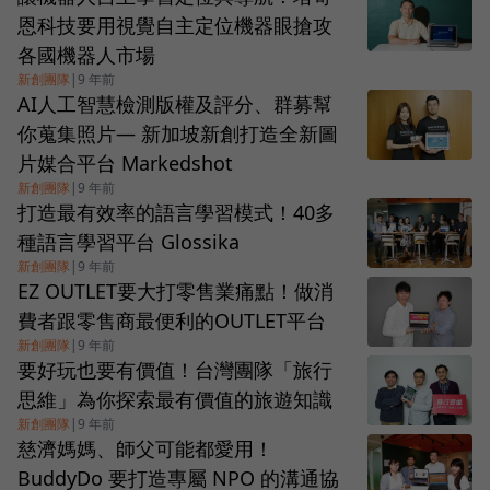
恩科技要用視覺自主定位機器眼搶攻
各國機器人市場
新創團隊
|
9 年前
AI人工智慧檢測版權及評分、群募幫
你蒐集照片— 新加坡新創打造全新圖
片媒合平台 Markedshot
新創團隊
|
9 年前
打造最有效率的語言學習模式！40多
種語言學習平台 Glossika
新創團隊
|
9 年前
EZ OUTLET要大打零售業痛點！做消
費者跟零售商最便利的OUTLET平台
新創團隊
|
9 年前
要好玩也要有價值！台灣團隊「旅行
思維」為你探索最有價值的旅遊知識
新創團隊
|
9 年前
慈濟媽媽、師父可能都愛用！
BuddyDo 要打造專屬 NPO 的溝通協