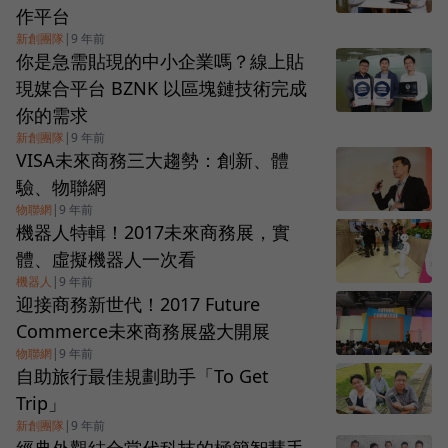
作平台
新創團隊
|
9 年前
你是急需貼現的中小企業嗎？線上貼
現媒合平台 BZNK 以區塊鏈技術完成
你的需求
新創團隊
|
9 年前
VISA未來商務三大趨勢：創新、體
驗、物聯網
物聯網
|
9 年前
機器人特輯！2017未來商務展，實
體、虛擬機器人一次看
機器人
|
9 年前
迎接商務新世代！2017 Future
Commerce未來商務展盛大開展
物聯網
|
9 年前
自助旅行最佳規劃助手「To Get
Trip」
新創團隊
|
9 年前