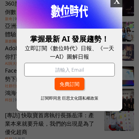
X
360度VR直播！陪你一起101跨年煙火
倒數
新奇
|
9 年前
亞洲最大創新創業展，四大面向全新
體驗
掌握最新 AI 發展趨勢！
新創團隊
|
9 年前
立即訂閱《數位時代》日報、《一天
Adobe展示「VoCo」語音編輯器：讓
一AI》圖解日報
你打字就能修改錄音
AI與大數據
|
9 年前
Facebook大調查：6個數字看行動趨
勢下的消費者行為
社群行銷
|
9 年前
鴻海依循併購三主軸，布建轉型之路
訂閱即同意
巨思文化隱私權政策
科技
|
9 年前
[專訪] 快取寶首席執行長孫岳澤：產
業本來就要升級，我們的出現是為了
優化超商
科技
|
9 年前