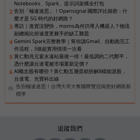
Notebooks、Spark、提示詞架構全打包
告別「極速迷思」！Opensignal 國際評比揭密：什
2
麼才是 5G 時代的好網路？
專訪｜進貨沒變快，momo為何仍導入機器人？物流
3
副總揭比拚速度更棘手的缺工難題
Gemini Spark完整教學｜幫你讀Gmail、自動跑完工
4
作流程，3個超實用情境一次看
黃仁勳兆元宴永遠站最後一排！最低調的二代鄭平，
5
憑什麼讓台達電被市場重新定價？
AI概念股有哪些？黃仁勳五層蛋糕拆解8檔能源股，
6
台達電、光寶科出線
告別極速迷思！台灣大哥大奪國際雙冠揭密好網路新
PR
標準
追蹤我們