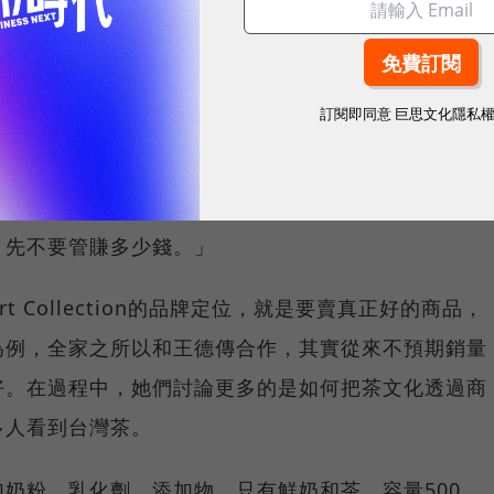
以更進一步從設計源頭就開始和製造商合作開發。
多少錢
訂閱即同意
巨思文化隱私
amilyMart Collection的品牌都不是高利
的目標，從來就不是著眼於利潤，而是更看重品牌價
，先不要管賺多少錢。」
rt Collection的品牌定位，就是要賣真正好的商品，
為例，全家之所以和王德傳合作，其實從來不預期銷量
好。在過程中，她們討論更多的是如何把茶文化透過商
多人看到台灣茶。
奶粉、乳化劑、添加物，只有鮮奶和茶，容量500