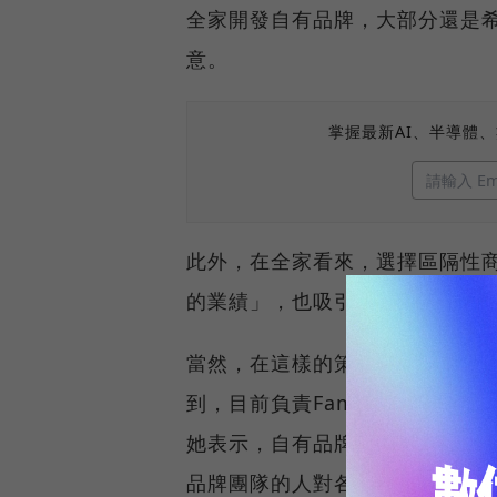
全家開發自有品牌，大部分還是
意。
掌握最新AI、半導體
此外，在全家看來，選擇區隔性
的業績」，也吸引不一樣的客群
當然，在這樣的策略下，開發商
到，目前負責FamilyMart C
她表示，自有品牌隸屬於商品部底
品牌團隊的人對各種品類其實都