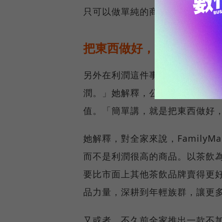
只可以做單純的商品採購，還可
把東西做好，先不要管賺
另外在利潤這件事上，吳雅卿直言：「F
潤。」她解釋，公司對自有品牌
值。「簡單講，就是把東西做好
她解釋，對全家來說，FamilyMa
而不是利潤很高的商品。以茶飲
要比市面上其他茶飲品牌賣得更
品力量，深耕到年輕族群，讓更
又或者，不久前全家推出一款不加