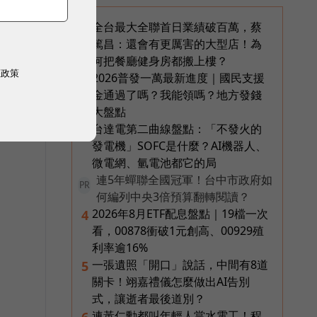
全台最大全聯首日業績破百萬，蔡
1
篤昌：還會有更厲害的大型店！為
何把餐廳健身房都搬上樓？
權政策
2026普發一萬最新進度｜國民支援
2
金通過了嗎？我能領嗎？地方發錢
大盤點
台達電第二曲線盤點：「不發火的
3
發電機」SOFC是什麼？AI機器人、
微電網、氫電池都它的局
連5年蟬聯全國冠軍！台中市政府如
PR
何編列中央3倍預算翻轉閱讀？
2026年8月ETF配息盤點｜19檔一次
4
看，00878衝破1元創高、00929殖
利率逾16%
一張遺照「開口」說話，中間有8道
5
關卡！翊嘉禮儀怎麼做出AI告別
式，讓逝者最後道別？
連黃仁勳都叫年輕人當水電工！程
6