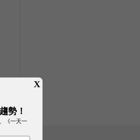
X
展趨勢！
、《一天一