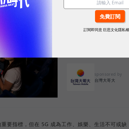
2026.08.03
|
3C生活
告別「極速迷思」！
密：什麼才是 5
訂閱即同意
巨思文化隱私
真正好用的網路服務，不是測速
演唱會時，網路連線依然穩定、
sponsored by
台灣大哥大
重要指標，但在 5G 成為工作、娛樂、生活不可或缺