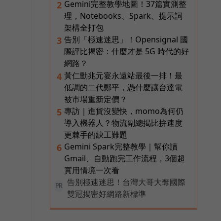
Gemini完整教學地圖！37篇實測整
2
理，Notebooks、Spark、提示詞
架構全打包
告別「極速迷思」！Opensignal 國
3
際評比揭密：什麼才是 5G 時代的好
網路？
黃仁勳兆元宴永遠站最後一排！最
4
低調的二代鄭平，憑什麼讓台達電
被市場重新定價？
專訪｜進貨沒變快，momo為何仍
5
導入機器人？物流副總揭比拚速度
更棘手的缺工難題
Gemini Spark完整教學｜幫你讀
6
Gmail、自動跑完工作流程，3個超
實用情境一次看
告別極速迷思！台灣大哥大奪國際
PR
雙冠揭密好網路新標準