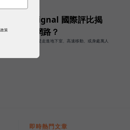
Opensignal 國際評比揭
G 時代的好網路？
權政策
軟體上的瞬間峰值，而是走進地下室、高速移動、或身處萬人
順暢且不中斷。
即時熱門文章