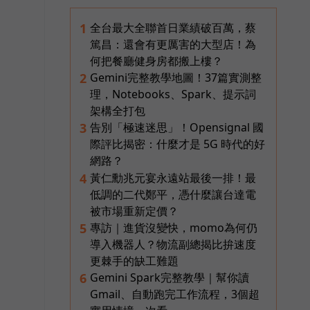
全台最大全聯首日業績破百萬，蔡
1
篤昌：還會有更厲害的大型店！為
何把餐廳健身房都搬上樓？
Gemini完整教學地圖！37篇實測整
2
理，Notebooks、Spark、提示詞
架構全打包
告別「極速迷思」！Opensignal 國
3
際評比揭密：什麼才是 5G 時代的好
網路？
黃仁勳兆元宴永遠站最後一排！最
4
低調的二代鄭平，憑什麼讓台達電
被市場重新定價？
專訪｜進貨沒變快，momo為何仍
5
導入機器人？物流副總揭比拚速度
更棘手的缺工難題
Gemini Spark完整教學｜幫你讀
6
Gmail、自動跑完工作流程，3個超