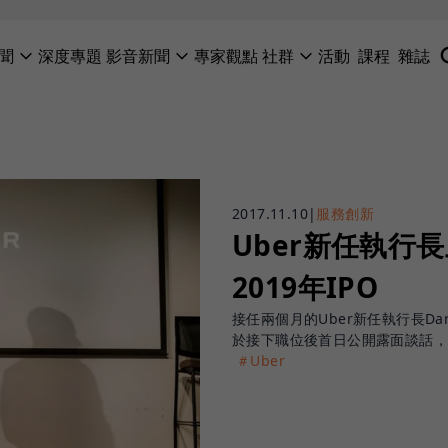
聞
深度專題
影音新聞
專家觀點
社群
活動
課程
雜誌
2017.11.10
|
服務創新
Uber新任執行
2019年IPO
接任兩個月的Uber新任執行長Dar
於接下職位後首日公開露面談話，更表
＃Uber