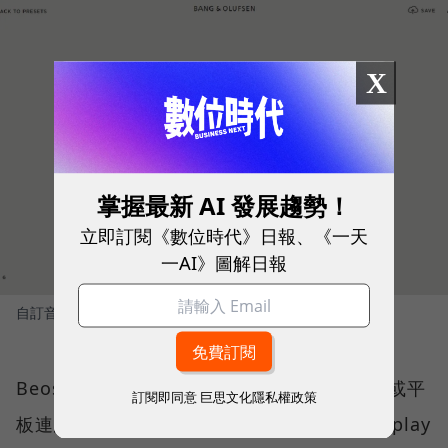
X
掌握最新 AI 發展趨勢！
立即訂閱《數位時代》日報、《一天
一AI》圖解日報
自訂音響造型
圖／ 擷取自 Beosound Shape 官網
Beosound Shape 除了一般的藍芽能與手機或平
訂閱即同意
巨思文化隱私權政策
板連結外，也支援 Chromecast、Apple Airplay