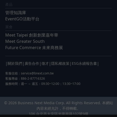
產品
管理知識庫
EventGO活動平台
展會
Meet Taipei 創新創業嘉年華
Meet Greater South
Future Commerce 未來商務展
|
|
|
|
|
|
關於我們
廣告合作
徵才
隱私權政策
ESG永續報告書
客服信箱：
service@bnext.com.tw
客服專線：886-2-87716326
服務時間：週一 ～ 週五：09:30~12:00；13:30~17:00
© 2026 Business Next Media Corp. All Rights Reserved. 本網站
內容未經允許，不得轉載。
106 台北市大安區光復南路102號9樓