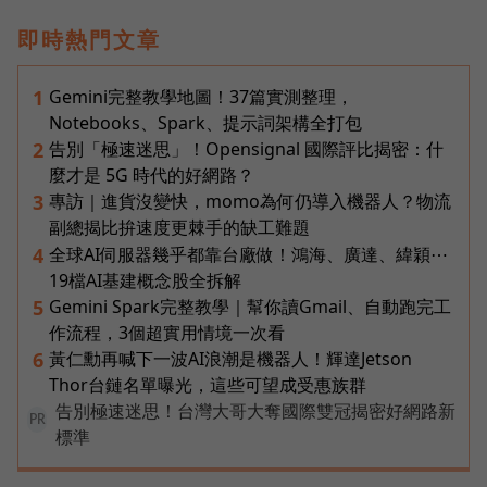
即時熱門文章
Gemini完整教學地圖！37篇實測整理，
1
Notebooks、Spark、提示詞架構全打包
告別「極速迷思」！Opensignal 國際評比揭密：什
2
麼才是 5G 時代的好網路？
專訪｜進貨沒變快，momo為何仍導入機器人？物流
3
副總揭比拚速度更棘手的缺工難題
全球AI伺服器幾乎都靠台廠做！鴻海、廣達、緯穎⋯
4
19檔AI基建概念股全拆解
Gemini Spark完整教學｜幫你讀Gmail、自動跑完工
5
作流程，3個超實用情境一次看
黃仁勳再喊下一波AI浪潮是機器人！輝達Jetson
6
Thor台鏈名單曝光，這些可望成受惠族群
告別極速迷思！台灣大哥大奪國際雙冠揭密好網路新
PR
標準