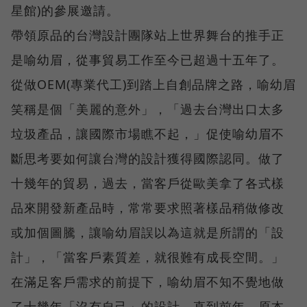
星館)的參展邀請。
帶領原品的台灣設計團隊站上世界舞台的推手正
是喻幼眉，從事貿易工作至今已超過十五年了。
從做OEM(專業代工)到踏上自創品牌之路，喻幼眉
笑稱是個「美麗的意外」，「過去台灣出口太多
垃圾產品，讓國際市場瞧不起，」促使喻幼眉不
斷思考要如何讓台灣的設計獲得國際認同。做了
十幾年的貿易，過去，當客戶從歐美拿了各式樣
品來開發新產品時，常常要求照著樣品稍做修改
或加個圖騰，讓喻幼眉誤以為這就是所謂的「設
計」，「當客戶素質差，就很難有成長空間。」
在滿足客戶需求的前提下，喻幼眉不知不覺地做
了十幾年「沒有自己」的設計，直到前年，原本