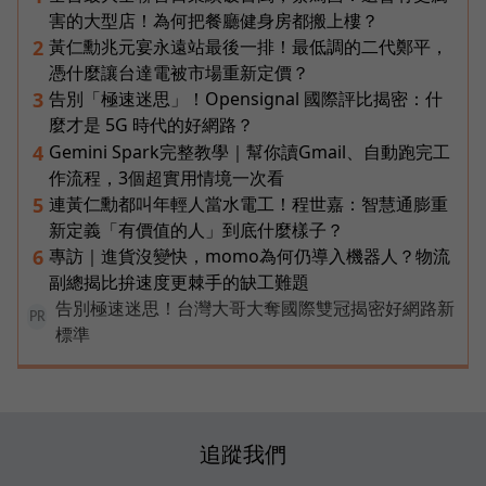
害的大型店！為何把餐廳健身房都搬上樓？
黃仁勳兆元宴永遠站最後一排！最低調的二代鄭平，
2
憑什麼讓台達電被市場重新定價？
告別「極速迷思」！Opensignal 國際評比揭密：什
3
麼才是 5G 時代的好網路？
Gemini Spark完整教學｜幫你讀Gmail、自動跑完工
4
作流程，3個超實用情境一次看
連黃仁勳都叫年輕人當水電工！程世嘉：智慧通膨重
5
新定義「有價值的人」到底什麼樣子？
專訪｜進貨沒變快，momo為何仍導入機器人？物流
6
副總揭比拚速度更棘手的缺工難題
告別極速迷思！台灣大哥大奪國際雙冠揭密好網路新
PR
標準
追蹤我們