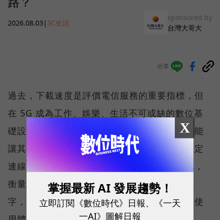
路？
sponsored by
2026.08.03
|
3C生活
台灣大哥大
分享
過去，下載速度是評價電信服務的重要指標，但
在 5G 成為工作、娛樂、生活不可或缺的數位基
X
礎設施後，消費者發現，再快的網速，如果不能
讓其在人潮聚集、高速移動或室內空間維持穩定
連線，即無法轉換成好的使用體驗，也因如此，
衡量「好網路」的標準，也逐漸從追求測速數
掌握最新 AI 發展趨勢！
字，轉向任何時間、任何地點都能穩定連線的使
立即訂閱《數位時代》日報、《一天
一AI》圖解日報
用體驗。