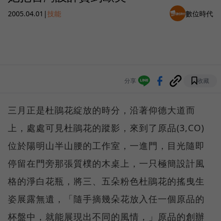
2005.04.01
|
技能
數位時代
分享
收藏
三月正是杜鵑花綻放的時分，沿著仰德大道而
上，處處可見杜鵑花的蹤影，來到了原品(3,CO)
位於陽明山半山腰的工作室，一進門，目光隨即
停留在門旁那張質樸的木桌上，一只極簡設計風
格的淨白花瓶，將三、五朵粉色杜鵑花的搖曳生
姿展露無遺，「隨手摘幾朵花放入任一個原品的
杯盤中，就能展現出不同的風情，」原品的創辦