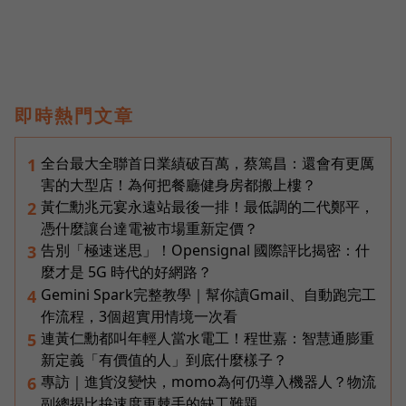
即時熱門文章
全台最大全聯首日業績破百萬，蔡篤昌：還會有更厲
1
害的大型店！為何把餐廳健身房都搬上樓？
黃仁勳兆元宴永遠站最後一排！最低調的二代鄭平，
2
憑什麼讓台達電被市場重新定價？
告別「極速迷思」！Opensignal 國際評比揭密：什
3
麼才是 5G 時代的好網路？
Gemini Spark完整教學｜幫你讀Gmail、自動跑完工
4
作流程，3個超實用情境一次看
連黃仁勳都叫年輕人當水電工！程世嘉：智慧通膨重
5
新定義「有價值的人」到底什麼樣子？
專訪｜進貨沒變快，momo為何仍導入機器人？物流
6
副總揭比拚速度更棘手的缺工難題