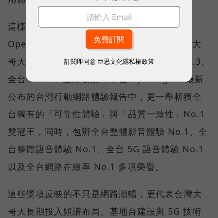
這樣的轉變，也反映在國際權威網路分析機構
Opensignal 公布的評比結果。今年初，台灣大
哥大不僅率先奪下「 4G／5G 在線率全球 No.3、
訂閱即同意
巨思文化隱私權政策
全台 No.1 」國際級榮譽，在 Opensignal 最新
公布的台灣行動網路體驗報告中，更一舉斬獲全
台獨有的「可靠性體驗」與「品質一致性」No.1
雙冠王，同時，包辦全台整體影音體驗 No.1、全
台整體語音體驗 No.1、全台 5G 語音體驗 No.1
以及全台網路在線率 No.1 多項榮譽。
這些獎項反映的不只是網路順暢，更代表台灣大
哥大長期投入頻譜布局、基地台建設與 5G 技術