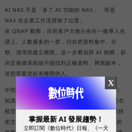
AI NAS 不是「多了 AI 功能的 NAS」，而是
NAS 在企業工作流裡換了位置。
依 QNAP 觀察，目前客戶大致分布在一條導入光
譜上。人數最多的一群，仍在把資料集中、分
類、清理與建立權限。這一步看似與 AI 無關，卻
決定後續系統能不能找到正確資料、辨識版本，
並把答案交給有權限的人。
X
中間一群開始建置私有的檢索增強生成（RAG）
知識庫。RAG 並不是重新訓練一個模型，而是在
模型回答前，先從企業的 SOP、合約、法規或技
掌握最新 AI 發展趨勢！
術文件中取回相關內容，再產生附有來源依據的
立即訂閱《數位時代》日報、《一天