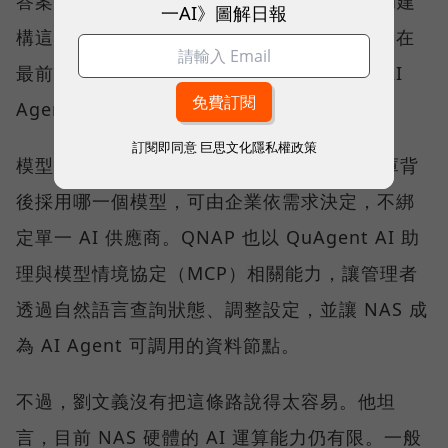
答案。QNAP 以 Qsirch 的語意搜尋能力協助建
一AI》圖解日報
構這類應用，協助企業建立私有知識庫；而走在
最前面的少數企業，則已經嘗試地端推論與 AI
Agent。
訂閱即同意
巨思文化隱私權政策
模型的選擇權，QNAP 刻意留給客戶。知識庫背
後採用哪一個模型，可由企業依需求決定，不綁
定單一 AI 供應商。QNAP 也以 QuAgent AI 助
理與模型情境協定（MCP）相關能力，讓管理者
透過自然語言查詢狀態、調整設定，並讓 NAS 成
為 AI Agent 可調用的資料節點。
不過，劉文義沒有把這條路說得太容易。他坦
言，目前 NAS 硬體的 AI 運算能力仍有限。一般