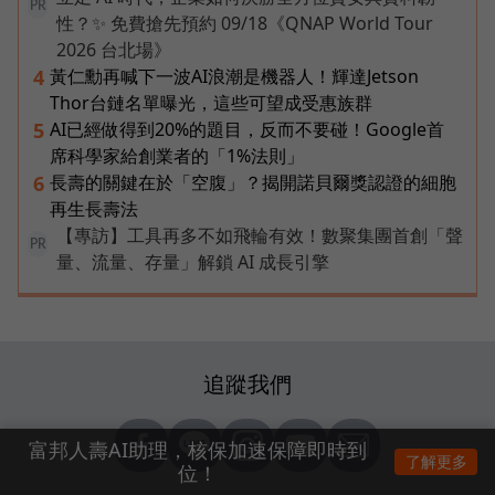
PR
性？✨ 免費搶先預約 09/18《QNAP World Tour
2026 台北場》
黃仁勳再喊下一波AI浪潮是機器人！輝達Jetson
4
Thor台鏈名單曝光，這些可望成受惠族群
AI已經做得到20%的題目，反而不要碰！Google首
5
席科學家給創業者的「1%法則」
長壽的關鍵在於「空腹」？揭開諾貝爾獎認證的細胞
6
再生長壽法
【專訪】工具再多不如飛輪有效！數聚集團首創「聲
PR
量、流量、存量」解鎖 AI 成長引擎
追蹤我們
富邦人壽AI助理，核保加速保障即時到
了解更多
位！