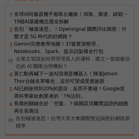
全球AI伺服器幾乎都靠台廠做！鴻海、廣達、緯穎⋯
1
19檔AI基建概念股全拆解
告別「極速迷思」！Opensignal 國際評比揭密：什
2
麼才是 5G 時代的好網路？
Gemini完整教學地圖！37篇實測整理，
3
Notebooks、Spark、提示詞架構全打包
企業主管該如何用管理真人的邏輯，建立一套能被信
PR
任的 AI 團隊治理機制？
黃仁勳再喊下一波AI浪潮是機器人！輝達Jetson
4
Thor台鏈名單曝光，這些可望成受惠族群
AI已經做得到20%的題目，反而不要碰！Google首
5
席科學家給創業者的「1%法則」
長壽的關鍵在於「空腹」？揭開諾貝爾獎認證的細胞
6
再生長壽法
告別極速迷思！台灣大哥大奪國際雙冠揭密好網路新
PR
標準