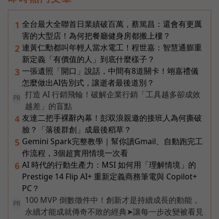
全台最大全聯首日業績破百萬，蔡篤昌：還會有更厲
1
害的大型店！為何把餐廳健身房都搬上樓？
連黃仁勳都叫年輕人當水電工！程世嘉：智慧通膨重
2
新定義「有價值的人」到底什麼樣子？
一張遺照「開口」說話，中間有8道關卡！翊嘉禮儀
3
怎麼做出AI告別式，讓逝者最後道別？
打造 AI 行銷飛輪！破解企業行銷「工具越多卻成效
PR
越差」的盲點
友達二把手裸辭內幕！彭双浪親邀的接班人為何撕破
4
臉？「落後群創」成最後稻草？
Gemini Spark完整教學｜幫你讀Gmail、自動跑完工
5
作流程，3個超實用情境一次看
AI 時代的行動生產力：MSI 如何用「理解情境」的
6
Prestige 14 Flip AI+ 重新定義商務筆電與 Copilot+
PC？
100 MVP 倒數徵件中！創新才是持續成長的動能，
PR
永續才能成就傳奇不敗的經典➤讓每一步改變被看見