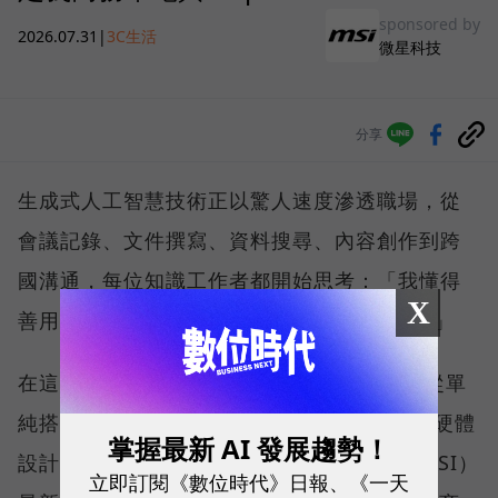
sponsored by
2026.07.31
|
3C生活
微星科技
分享
生成式人工智慧技術正以驚人速度滲透職場，從
會議記錄、文件撰寫、資料搜尋、內容創作到跨
國溝通，每位知識工作者都開始思考：「我懂得
X
善用 AI 嗎？我的硬體跟得上生產力轉型嗎？」
在這樣的氛圍下，市場對 AI PC 的期待，已從單
純搭載最新處理器，擴展到如何將 AI 算力、硬體
掌握最新 AI 發展趨勢！
設計與真實使用情境無縫整合。微星科技（MSI）
立即訂閱《數位時代》日報、《一天