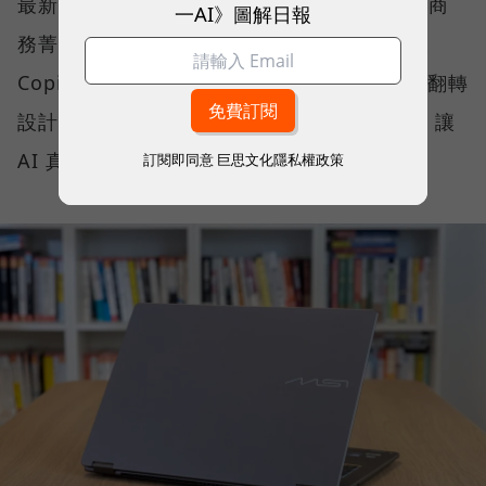
最新推出的 Prestige 14 Flip AI+，正是專為商
一AI》圖解日報
務菁英與專業人士打造的解方。它結合了微軟
Copilot+ PC 架構、本地端 AI 運算、2-in-1 翻轉
設計、高畫質 OLED 顯示器與全天候續航力，讓
AI 真正流暢地融入日常工作流程。
訂閱即同意
巨思文化隱私權政策