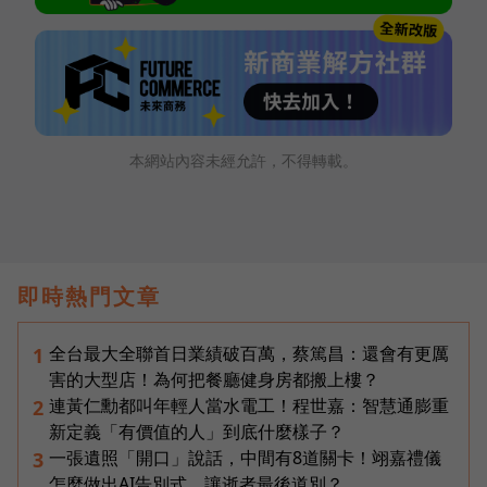
本網站內容未經允許，不得轉載。
即時熱門文章
全台最大全聯首日業績破百萬，蔡篤昌：還會有更厲
1
害的大型店！為何把餐廳健身房都搬上樓？
連黃仁勳都叫年輕人當水電工！程世嘉：智慧通膨重
2
新定義「有價值的人」到底什麼樣子？
一張遺照「開口」說話，中間有8道關卡！翊嘉禮儀
3
怎麼做出AI告別式，讓逝者最後道別？