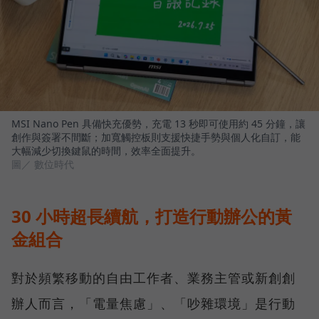
MSI Nano Pen 具備快充優勢，充電 13 秒即可使用約 45 分鐘，讓
創作與簽署不間斷；加寬觸控板則支援快捷手勢與個人化自訂，能
大幅減少切換鍵鼠的時間，效率全面提升。
圖／ 數位時代
30 小時超長續航，打造行動辦公的黃
金組合
對於頻繁移動的自由工作者、業務主管或新創創
辦人而言，「電量焦慮」、「吵雜環境」是行動