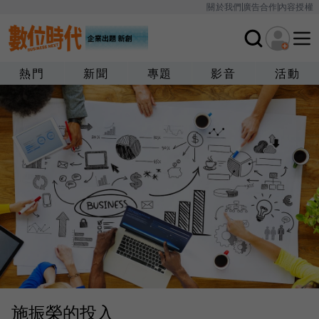
關於我們
廣告合作
內容授權
熱門
新聞
專題
影音
活動
施振榮的投入