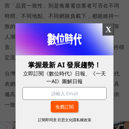
而「品質一致性」則是衡量電信業者可否在不同
時間、不同地點、不同網路負載下，都能維持一
致的網路服務品質。無論是在跨年晚會、球賽等
X
人潮密集場域，或是在高速移動時觀看串流影
音、傳送 LINE 訊息、分享社群動態，確保維持穩
定流暢，不因環境改變而明顯降速。
掌握最新 AI 發展趨勢！
立即訂閱《數位時代》日報、《一天
台灣大哥大能同時拿下這兩項全台第一，不僅代
一AI》圖解日報
表網路速度表現優異，更證明其網路基礎建設具
備高度穩定性與韌性，能在各種使用情境下提供
一致且可靠的連線品質。
訂閱即同意
巨思文化隱私權政策