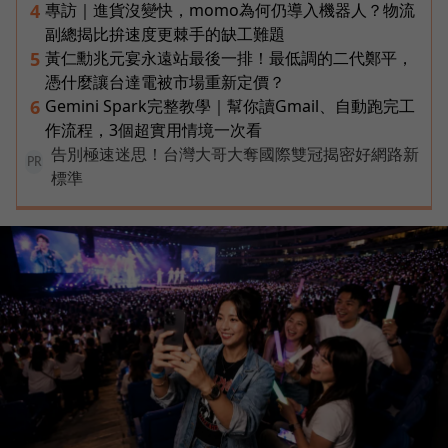
專訪｜進貨沒變快，momo為何仍導入機器人？物流
4
副總揭比拚速度更棘手的缺工難題
黃仁勳兆元宴永遠站最後一排！最低調的二代鄭平，
5
憑什麼讓台達電被市場重新定價？
Gemini Spark完整教學｜幫你讀Gmail、自動跑完工
6
作流程，3個超實用情境一次看
告別極速迷思！台灣大哥大奪國際雙冠揭密好網路新
PR
標準