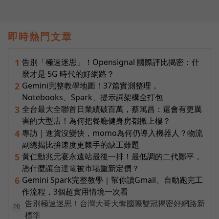
即時熱門文章
告別「極速迷思」！Opensignal 國際評比揭密：什
1
麼才是 5G 時代的好網路？
Gemini完整教學地圖！37篇實測整理，
2
Notebooks、Spark、提示詞架構全打包
全台最大全聯首日業績破百萬，蔡篤昌：還會有更厲
3
害的大型店！為何把餐廳健身房都搬上樓？
專訪｜進貨沒變快，momo為何仍導入機器人？物流
4
副總揭比拚速度更棘手的缺工難題
黃仁勳兆元宴永遠站最後一排！最低調的二代鄭平，
5
憑什麼讓台達電被市場重新定價？
Gemini Spark完整教學｜幫你讀Gmail、自動跑完工
6
作流程，3個超實用情境一次看
告別極速迷思！台灣大哥大奪國際雙冠揭密好網路新
PR
標準